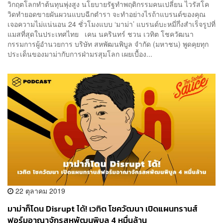
วิกฤตโลกทำต้นทุนพุ่งสูง นโยบายรัฐทำพฤติกรรมคนเปลี่ยน ไวรัสโค
วิดทำยอดขายผันผวนแบบฉีกตำรา จะทำอย่างไรถ้าแบรนด์ของคุณ
เจอความไม่แน่นอน 24 ชั่วโมงแบบ ‘มาม่า’ แบรนด์บะหมี่กึ่งสำเร็จรูปที่
แมสที่สุดในประเทศไทย เคน นครินทร์ ชวน เวทิต โชควัฒนา
กรรมการผู้อำนวยการ บริษัท สหพัฒนพิบูล จำกัด (มหาชน) พูดคุยทุก
ประเด็นของมาม่ากับการฝ่ามรสุมโลก เผยเบื้อง...
22 ตุลาคม 2019
มาม่าก็โดน Disrupt ได้! เวทิต โชควัฒนา เปิดแผนทรานส์
ฟอร์มอาณาจักรสหพัฒนพิบูล 4 หมื่นล้าน