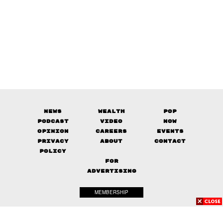
News
Wealth
Pop
Podcast
Video
Now
Opinion
Careers
Events
Privacy
About
Contact
Policy
FOR
ADVERTISING
MEMBERSHIP