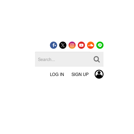
LOG IN
SIGN UP