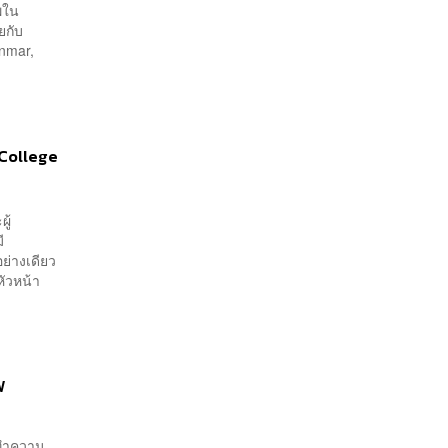
พใน
ยกับ
anmar,
s College
ู้
ี
อย่างเดียว
หัวหน้า
ฟ
าทำความ