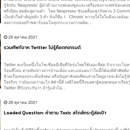
รู้จักกับ ‘Nespresso’ ผู้นำด้านกาแฟแคปซูลและเครื่องชงกาแฟชนิดแคปซ
พรีเมียม สุดคุ้นหูผ่านคำ โดย Nespresso ขับเคลื่อนธุรกิจผ่าน 3 Commit
เป็นหัวใจสำคัญหลัก 3 คำ นั่นก็คือ 1. ‘Climate’ ความใส่ใจในสิ่งแวดล้อม
ลดการปล่อยก๊าซคาร์บอนในทุกกระบวนการผลิต...
29 ตุลาคม 2021
รวมศัพท์จาก Twitter ไม่รู้คือตกเทรนด์
Twitter คงเป็นหนึ่งในโซเชียลมีเดียที่วัยรุ่นไทยใช้เยอะที่สุด ถ้าเราจะไป
ร้อนที่ไหน ตามทันข่าวสารบ้านเมือง และแน่นอนว่าในนี้ก็ต้องมีคำศัพท์
ด้วยเรื่องของประเด็นสังคม หรือปัญหาสังคมที่คนส่วนใหญ่อาจจะยังไม่รู้จั
ใจจริงๆ ว่ามันแปลว่าอะไร #คำนี้ดี เอพิโสดนี้จึงขอพาผู้ชมทุกคนมาเรียนรู
Twitter ที่รับประกันว่า ถ้ารู้แล้วไม่...
28 ตุลาคม 2021
Loaded Question: คำถาม Toxic สไตล์กระทู้ล่อเป้า
มนุษย์เป็นสิ่งมีชีวิตขี้สงสัยและช่างถาม แต่หลายครั้งคำถามเหล่านี้เองที่ท