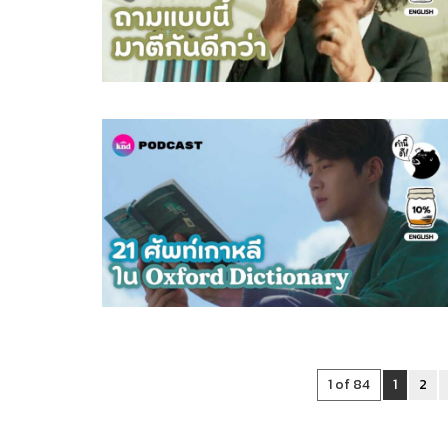
1 of 84
1
2