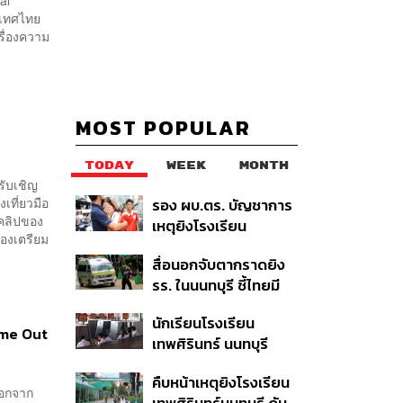
ะเทศไทย
รื่องความ
MOST POPULAR
TODAY
WEEK
MONTH
รับเชิญ
งเที่ยวมือ
รอง ผบ.ตร. บัญชาการ
ูคลิปของ
เหตุยิงโรงเรียน
้องเตรียม
เทพศิรินทร์ นนทบุรี สั่ง
สื่อนอกจับตากราดยิง
ค้นหา 2 รอบยืนยันไร้คน
รร. ในนนทบุรี ชี้ไทยมี
ติดค้าง พบศพปู่-ย่าที่
อัตราครอบครองปืนสูง
บ้านพักผู้ก่อเหตุ
นักเรียนโรงเรียน
ในระดับต้นของภูมิภาค
ome Out
เทพศิรินทร์ นนทบุรี
อพยพเข้ายังพื้นที่
คืบหน้าเหตุยิงโรงเรียน
ปลอดภัยชั่วคราว หลัง
ออกจาก