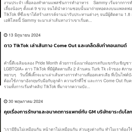
งานประจำ เพื่อลองทำตามแพสชันการทำอาหาร Sammy เริ่มจากการ
เลี้ยงน้องๆ ตั้งแต่ 9 ขวบ จนได้นำความชอบนั้นมาถ่ายทอดลงบนแพลตฟอ
TikTok ที่ซึ่งเขาได้สร้างสรรค์จานน่ารับประทานต่างๆ จนมีผู้ติดตาม 1.
เอพิโสดนี้ Sammy จะมาเล่าเส้นทางว่าเขาเริ่มต...
13 มิถุนายน 2024
ดาว TikTok เล่าเส้นทาง Come Out และเคล็ดลับทำคอนเทนต์
คำนี้ดีเฉลิมฉลอง Pride Month ด้วยการนั่งเมาท์ออกรสกับแขกรับเชิญชา
LGBTQIA+ ดาว TikTok ที่มีผู้ติดตามถึง 2 ล้านคน Turk Tk เจ้าของ #ภา
หยาบๆ วันนี้พี่เติ๊กจะมาเล่าเส้นทางการทำงานที่ออสเตรเลีย ที่เป็นไฟต์บั
ต้องใช้ภาษาอังกฤษรับมือกับลูกค้า ความรักที่ใช่ และการ Come Out กับ
รวมทั้งการเริ่มทำคลิป TikTok ที่มาจากความบัง...
30 พฤษภาคม 2024
คุยเรื่องการรักษาและอนาคตการแพทย์กับ GM บริษัทยาระดับโล
“เรามียีนไม่เหมือนกัน หน้าตาไม่เหมือนกัน ส่วนสูงต่างกัน ทำไมเราต้องใ