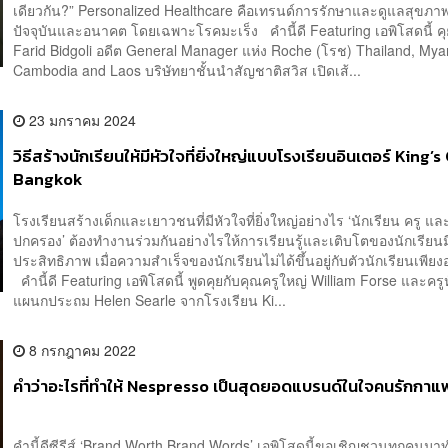
เดียวกัน?” Personalized Healthcare คือเทรนด์การรักษาและดูแลสุขภา
ปัจจุบันและอนาคต โดยเฉพาะโรคมะเร็ง คำนี้ดี Featuring เอพิโสดนี้ คุ
Farid Bidgoli อดีต General Manager แห่ง Roche (โรช) Thailand, My
Cambodia and Laos บริษัทยาชั้นนำสัญชาติสวิส เปิดเส้...
23 มกราคม 2024
วิธีสร้างนักเรียนให้มีหัวใจที่ยิ่งใหญ่แบบโรงเรียนอินเตอร์ King’
Bangkok
โรงเรียนสร้างเด็กและเยาวชนที่มีหัวใจที่ยิ่งใหญ่อย่างไร ‘นักเรียน ครู และผ
ปกครอง’ ต้องทำงานร่วมกันอย่างไรให้การเรียนรู้และเติบโตของนักเรียนม
ประสิทธิภาพ เมื่อความสำเร็จของนักเรียนไม่ได้ขึ้นอยู่กับตัวนักเรียนเพียง
คำนี้ดี Featuring เอพิโสดนี้ พูดคุยกับคุณครูใหญ่ William Forse และครู
แผนกประถม Helen Searle จากโรงเรียน Ki...
8 กรกฎาคม 2022
คำว่าอะไรที่ทำให้ Nespresso เป็นสุดยอดแบรนด์ในใจคนรักกาแ
คำนี้ดีซีรีส์ ‘Brand Worth Brand Words’ เอพิโสดนี้ขอเชิญชวนทุกคนม