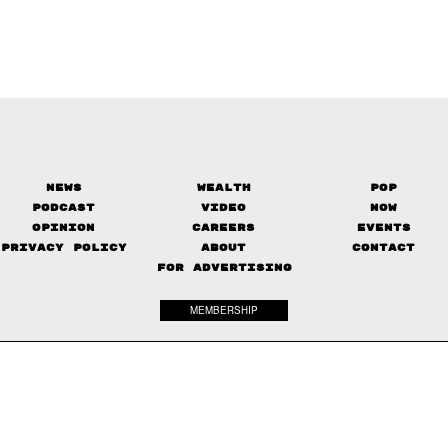
News
Wealth
Pop
Podcast
Video
Now
Opinion
Careers
Events
Privacy Policy
About
Contact
FOR ADVERTISING
MEMBERSHIP
© 2017-
2026
The Standard. All rights reserved.