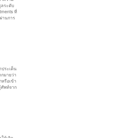
ูลระดับ
ments ที่
 ผ่านการ
หาประเด็น
มากมายว่า
กหรือเข้า
้ศัพท์จาก
ำให้เกิด