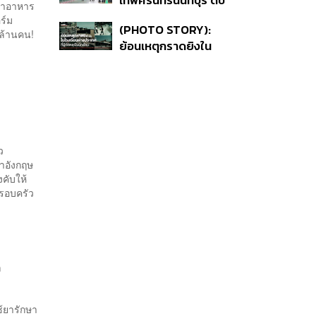
เทพศิรินทร์นนทบุรี ดับ
เหตุใช้อาวุธปืนภายใน
ทำอาหาร
6 ศพ โฆษก ตร. เร่ง
โรงเรียนคลี่คลาย
ร์ม
(PHOTO STORY):
สอบปมขโมยปืนปู่ก่อ
8 ล้านคน!
ย้อนเหตุกราดยิงใน
เหตุ
โรงเรียนต่างประเทศ ที่
ผู้ก่อเหตุเป็นนักเรียน
ว
ษาอังกฤษ
งคับให้
ครอบครัว
ก
ช้ยารักษา