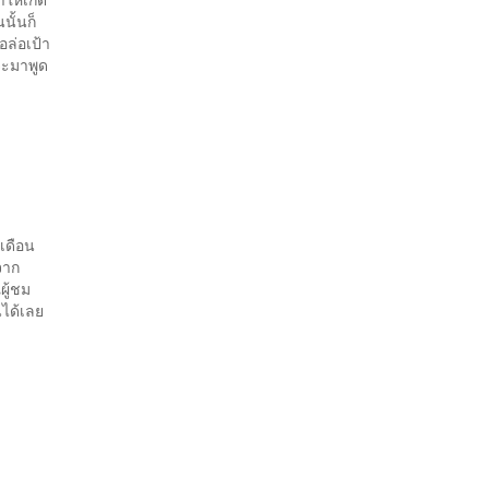
นั้นก็
อล่อเป้า
้จะมาพูด
อเดือน
 จาก
ผู้ชม
กันได้เลย