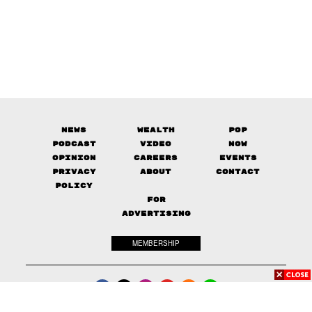
News
Wealth
Pop
Podcast
Video
Now
Opinion
Careers
Events
Privacy
About
Contact
Policy
FOR
ADVERTISING
MEMBERSHIP