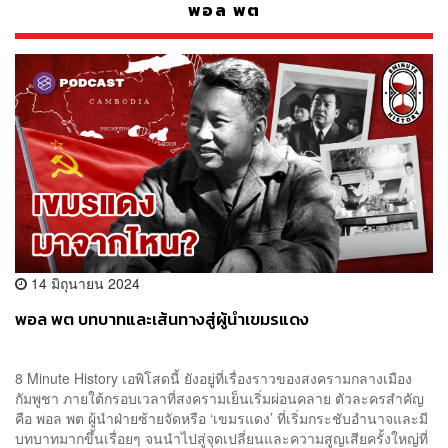
พอล พต
14 มิถุนายน 2024
พอล พต บทบาทและเส้นทางสู่ผู้นำเขมรแดง
8 Minute History เอพิโสดนี้ ยังอยู่ที่เรื่องราวของสงครามกลางเมือง
กัมพูชา ภายใต้กรอบเวลาที่สงครามเย็นเริ่มผ่อนคลาย ตัวละครสำคัญ
คือ พอล พต ผู้นำฝ่ายซ้ายจัดหรือ ‘เขมรแดง’ ที่เริ่มกระชับอำนาจและมี
บทบาทมากขึ้นเรื่อยๆ จนนำไปสู่จุดเปลี่ยนและความสูญเสียครั้งใหญ่ที่