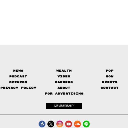
News
Wealth
Pop
Podcast
Video
Now
Opinion
Careers
Events
Privacy Policy
About
Contact
FOR ADVERTISING
MEMBERSHIP