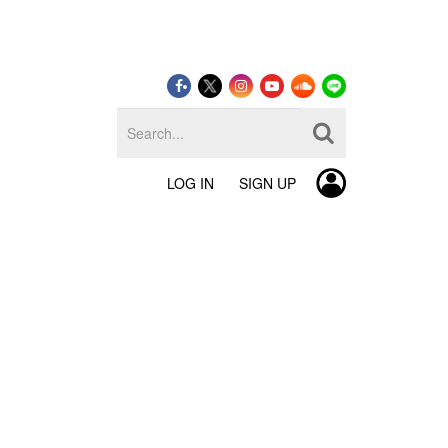
LOG IN
SIGN UP