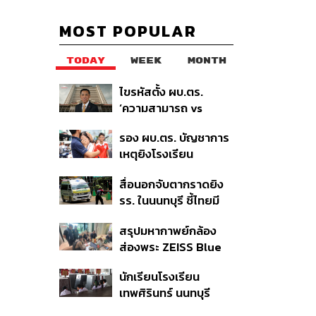
MOST POPULAR
TODAY
WEEK
MONTH
ไขรหัสตั้ง ผบ.ตร.
‘ความสามารถ vs
อาวุโส’ และอนาคตการ
รอง ผบ.ตร. บัญชาการ
ปฏิรูปสีกากี กับ
เหตุยิงโรงเรียน
พล.ต.อ. เอก อังสนา
เทพศิรินทร์ นนทบุรี สั่ง
นนท์
สื่อนอกจับตากราดยิง
ค้นหา 2 รอบยืนยันไร้คน
รร. ในนนทบุรี ชี้ไทยมี
ติดค้าง พบศพปู่-ย่าที่
อัตราครอบครองปืนสูง
บ้านพักผู้ก่อเหตุ
สรุปมหากาพย์กล้อง
ในระดับต้นของภูมิภาค
ส่องพระ ZEISS Blue
Marine จากสัญญา
นักเรียนโรงเรียน
ผลิต 8.3 ล้าน สู่ข้อ
เทพศิรินทร์ นนทบุรี
พิพาท ‘มาเวลล์ฯ’ ฟ้อง
อพยพเข้ายังพื้นที่
‘โทน บางแค’ ผิดนัดจ่าย