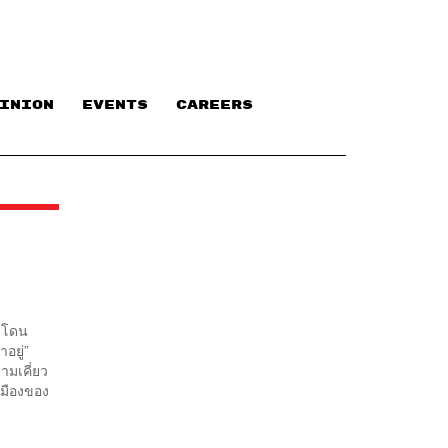
INION
EVENTS
CAREERS
้าโดน
าอยู่”
ามเคี่ยว
เมืองของ