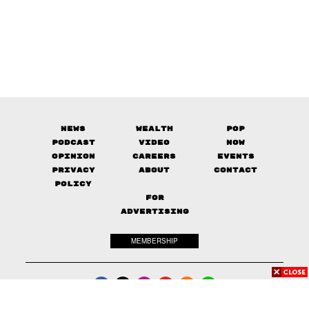
News
Wealth
Pop
Podcast
Video
Now
Opinion
Careers
Events
Privacy
About
Contact
Policy
FOR
ADVERTISING
MEMBERSHIP