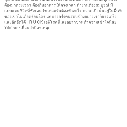
ต้องมาตรงเวลา ต้องกินอาหารให้ตรงเวลา ทำงานต้องสมบูรณ์ มี
แบบแผนชีวิตที่ชัดเจนว่าแต่ละวันต้องทำอะไร ความเป๊ะนั้นอยู่ในพื้นที่
ของเขาไม่เดือดร้อนใคร แต่บางครั้งคนรอบข้างอย่างเราก็อาจเกร็ง
และอึดอัดได้ R U OK เอพิโสดนี้เลยอยากชวนทำความเข้าใจนิสัย
‘เป๊ะ’ ของเพื่อนว่ามีสาเหตุม...