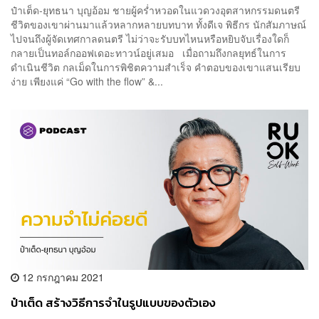
ป๋าเต็ด-ยุทธนา บุญอ้อม ชายผู้คร่ำหวอดในแวดวงอุตสาหกรรมดนตรี
ชีวิตของเขาผ่านมาแล้วหลากหลายบทบาท ทั้งดีเจ พิธีกร นักสัมภาษณ์
ไปจนถึงผู้จัดเทศกาลดนตรี ไม่ว่าจะรับบทไหนหรือหยิบจับเรื่องใดก็
กลายเป็นทอล์กออฟเดอะทาวน์อยู่เสมอ เมื่อถามถึงกลยุทธ์ในการ
ดำเนินชีวิต กลเม็ดในการพิชิตความสำเร็จ คำตอบของเขาแสนเรียบ
ง่าย เพียงแค่ “Go with the flow” &...
12 กรกฎาคม 2021
ป๋าเต็ด สร้างวิธีการจำในรูปแบบของตัวเอง