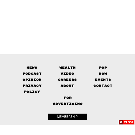
News
Wealth
Pop
Podcast
Video
Now
Opinion
Careers
Events
Privacy
About
Contact
Policy
FOR
ADVERTISING
MEMBERSHIP