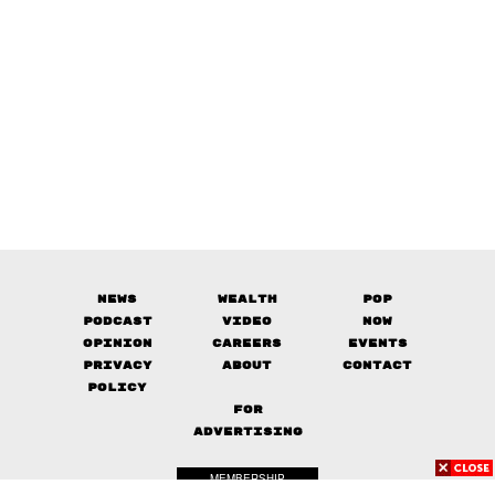
News
Wealth
Pop
Podcast
Video
Now
Opinion
Careers
Events
Privacy
About
Contact
Policy
FOR
ADVERTISING
MEMBERSHIP