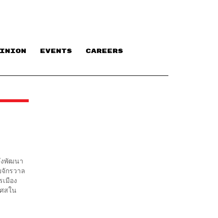
INION
EVENTS
CAREERS
ึ่งพัฒนา
ิยจักรวาล
รเมือง
งเศสใน