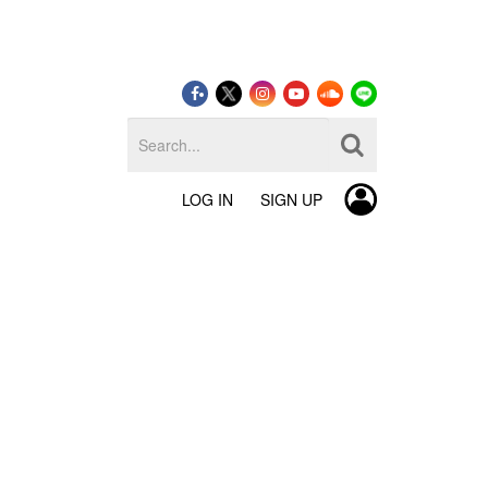
LOG IN
SIGN UP