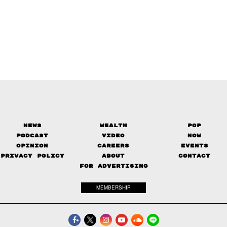
News
Wealth
Pop
Podcast
Video
Now
Opinion
Careers
Events
Privacy Policy
About
Contact
FOR ADVERTISING
MEMBERSHIP