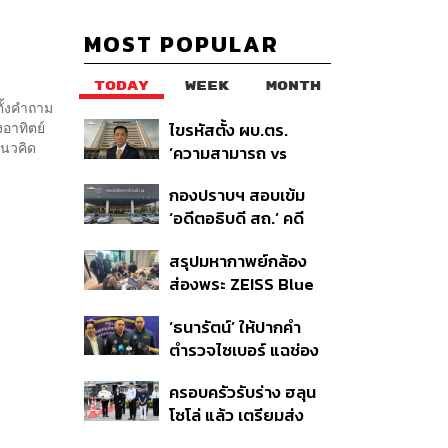
MOST POPULAR
TODAY
WEEK
MONTH
ตั้งคำถาม
งอาทิตย์
ไขรหัสตั้ง ผบ.ตร.
แนวคิด
‘ความสามารถ vs
อาวุโส’ และอนาคตการ
กองปราบฯ สอบเข้ม
ปฏิรูปสีกากี กับ
‘อดีตอธิบดี สถ.’ คดี
พล.ต.อ. เอก อังสนา
ทุจริตสอบท้องถิ่น แจ้ง
นนท์
สรุปมหากาพย์กล้อง
6 ข้อหาหนัก จ่อชง
ส่องพระ ZEISS Blue
ป.ป.ช. 12 ส.ค. นี้
Marine จากสัญญา
‘ธนารัตน์’ ให้ปากคำ
ผลิต 8.3 ล้าน สู่ข้อ
ตำรวจไซเบอร์ แฉช่อง
พิพาท ‘มาเวลล์ฯ’ ฟ้อง
โหว่ 20 หน่วยงานรัฐ
‘โทน บางแค’ ผิดนัดจ่าย
ครอบครัวรับร่าง ฮลุน
ยันไร้นัยทางการเมือง
หนี้-แอบระบุแบรนด์
โซโล่ แล้ว เตรียมส่ง
ชันสูตรหาสาเหตุการ