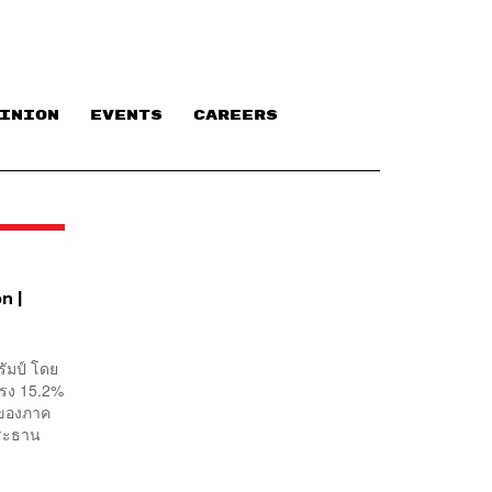
INION
EVENTS
CAREERS
n |
ัมป์ โดย
แรง 15.2%
 ของภาค
ประธาน