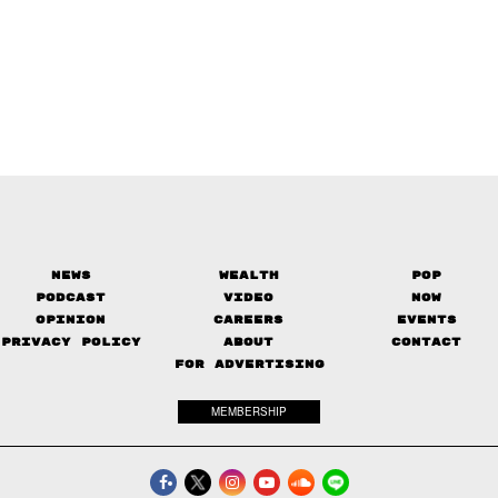
News
Wealth
Pop
Podcast
Video
Now
Opinion
Careers
Events
Privacy Policy
About
Contact
FOR ADVERTISING
MEMBERSHIP