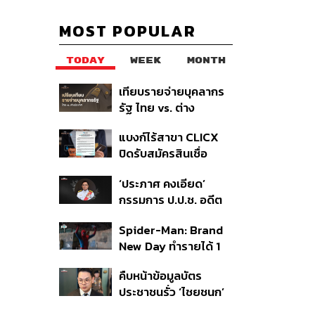
MOST POPULAR
TODAY
WEEK
MONTH
เทียบรายจ่ายบุคลากร
รัฐ ไทย vs. ต่าง
ประเทศ: พบภาษีทุก
แบงก์ไร้สาขา CLICX
100 บาทของคนไทยใช้
ปิดรับสมัครสินเชื่อ
ไปกับข้าราชการเฉียด
ชั่วคราว พร้อมส่ง
40 บาท
‘ประภาศ คงเอียด’
สัญญาณเตือนกลุ่มกู้
กรรมการ ป.ป.ช. อดีต
เงินผิดวัตถุประสงค์-ให้
อธิบดีกรมธนารักษ์
ข้อมูลเท็จ เตรียมดำเนิน
Spider-Man: Brand
ถึงแก่อนิจกรรม
คดีเด็ดขาด
New Day ทำรายได้ 1
พันล้านดอลลาร์จากทั่ว
คืบหน้าข้อมูลบัตร
โลกภายใน 6 วัน
ประชาชนรั่ว ‘ไชยชนก’
ชี้ไม่ใช่การแฮ็ก ปิดระบบ