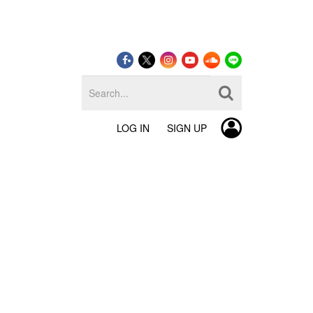
LOG IN
SIGN UP