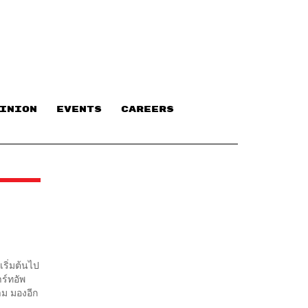
INION
EVENTS
CAREERS
ริ่มต้นไป
ร์ทอัพ
าม มองอีก