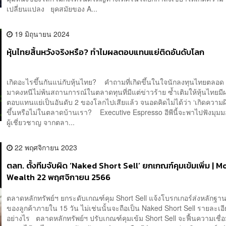
เปลี่ยนแปลง ยุคสมัยของ A...
19 มิถุนายน 2024
หุ้นไทยสิ้นหวังจริงหรือ? ทำไมผลตอบแทนแย่ติดอันดับโลก
เกิดอะไรขึ้นกันแน่กับหุ้นไทย? คำถามที่เกิดขึ้นในใจนักลงทุนไทยตลอด 2 
มาคงหนีไม่พ้นสถานการณ์ในตลาดทุนที่มีแต่ข่าวร้าย ซ้ำเติมให้หุ้นไทยมี
ตอบแทนแย่เป็นอันดับ 2 ของโลกไปเสียแล้ว จนอดคิดไม่ได้ว่า ‘เกิดความผ
ขึ้นหรือไม่ในตลาดบ้านเรา? Executive Espresso อีพีนี้จะพาไปฟังมุม
ผู้เชี่ยวชาญ จากตลา...
22 พฤศจิกายน 2023
ตลท. ตั้งทีมจับผิด ‘Naked Short Sell’ ยกเกณฑ์คุมเข้มเพิ่ม | 
Wealth 22 พฤศจิกายน 2566
ตลาดหลักทรัพย์ฯ ยกระดับเกณฑ์คุม Short Sell แจ้งโบรกเกอร์ส่งหลักฐานย
ของลูกค้าภายใน 15 วัน ไม่เช่นนั้นจะถือเป็น Naked Short Sell รายละเอ
อย่างไร ตลาดหลักทรัพย์ฯ ปรับเกณฑ์คุมเข้ม Short Sell จะฟื้นความเชื่อม