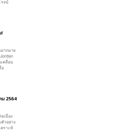
โรจน์
น!
ินมากมาย
 Jordan
บเคลื่อน
รือ
ราคม 2564
่อเนื่อง
มตัวอย่าง
ิเคราะห์