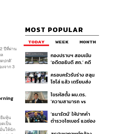
MOST POPULAR
TODAY
WEEK
MONTH
ปีที่ผ่าน
ผล
กองปราบฯ สอบเข้ม
ิดปกติ’
‘อดีตอธิบดี สถ.’ คดี
มองจาก 3
ทุจริตสอบท้องถิ่น แจ้ง
ครอบครัวรับร่าง ฮลุน
6 ข้อหาหนัก จ่อชง
โซโล่ แล้ว เตรียมส่ง
ป.ป.ช. 12 ส.ค. นี้
ชันสูตรหาสาเหตุการ
ไขรหัสตั้ง ผบ.ตร.
เสียชีวิต
Morning
‘ความสามารถ vs
อาวุโส’ และอนาคตการ
‘ธนารัตน์’ ให้ปากคำ
ปฏิรูปสีกากี กับ
ืมหุ้น
ตำรวจไซเบอร์ แฉช่อง
พล.ต.อ. เอก อังสนา
ียดเป็น
โหว่ 20 หน่วยงานรัฐ
นนท์
ั่นให้นัก
สรุปมหากาพย์กล้อง