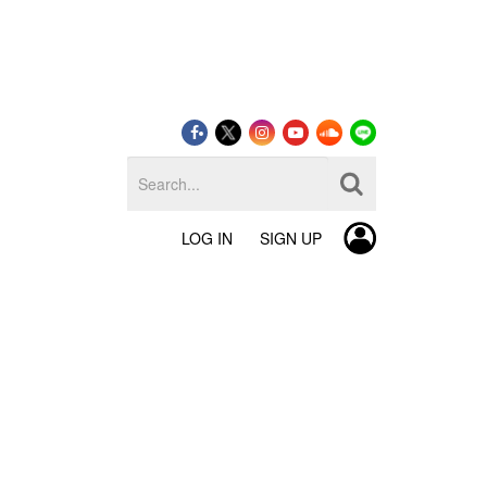
LOG IN
SIGN UP