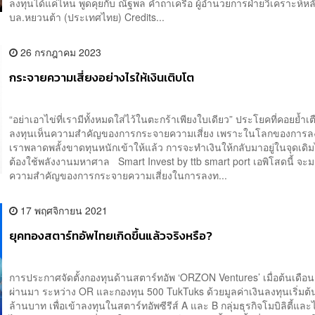
ลงทุนได้แค่ไหน พูดคุยกับ ณัฐพล คำถาเครือ ผู้อำนวยการฝ่ายวิเคราะห์หลั
บล.หยวนต้า (ประเทศไทย) Credits...
26 กรกฎาคม 2023
กระจายความเสี่ยงอย่างไรให้เงินเติบโต
“อย่าเอาไข่ที่เรามีทั้งหมดใส่ไว้ในตะกร้าเพียงใบเดียว” ประโยคที่คอยย้ำเต
ลงทุนเห็นความสำคัญของการกระจายความเสี่ยง เพราะในโลกของการล
เราพลาดพลั้งขาดทุนหนักเข้าให้แล้ว การจะทำเงินให้กลับมาอยู่ในจุดเดิม
ต้องใช้พลังงานมหาศาล Smart Invest by ttb smart port เอพิโสดนี้ จะมา
ความสำคัญของการกระจายความเสี่ยงในการลงท...
17 พฤศจิกายน 2021
ยุคทองสตาร์ทอัพไทยเกิดขึ้นแล้วจริงหรือ?
การประกาศจัดตั้งกองทุนด้านสตาร์ทอัพ ‘ORZON Ventures’ เมื่อต้นเดือน
ผ่านมา ระหว่าง OR และกองทุน 500 TukTuks ด้วยมูลค่าเงินลงทุนเริ่มต้
ล้านบาท เพื่อเข้าลงทุนในสตาร์ทอัพซีรีส์ A และ B กลุ่มธุรกิจโมบิลิตี้แล