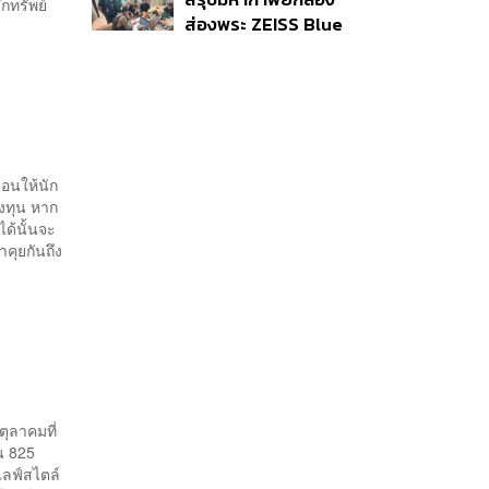
ยันไร้นัยทางการเมือง
กทรัพย์
ส่องพระ ZEISS Blue
Marine จากสัญญา
ผลิต 8.3 ล้าน สู่ข้อ
พิพาท ‘มาเวลล์ฯ’ ฟ้อง
‘โทน บางแค’ ผิดนัดจ่าย
หนี้-แอบระบุแบรนด์
ือนให้นัก
งทุน หาก
ได้นั้นจะ
คุยกันถึง
ตุลาคมที่
น 825
ะไลฟ์สไตล์