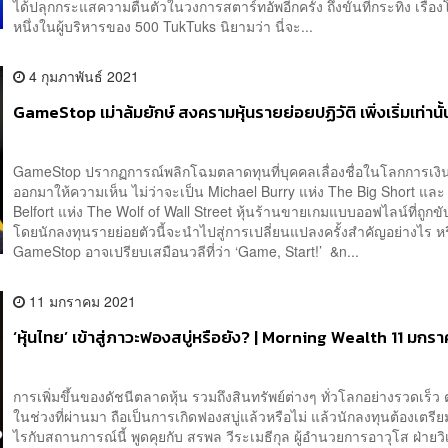
ได้ปลุกกระแสความตื่นตัวในวงการสตาร์ทอัพอีกครั้ง ถึงขั้นที่กระทิง เรือง
หนึ่งในผู้บริหารของ 500 TukTuks นิยามว่า นี่จะ...
4 กุมภาพันธ์ 2021
GameStop เม่าล้มยักษ์ สงครามหุ้นรายย่อยปฏิวัติ เพิ่งเริ่มเท่านั้
GameStop ปรากฏการณ์พลิกโฉมตลาดทุนที่บุคคลเลื่องชื่อในโลกการเง
ออกมาให้ความเห็น ไม่ว่าจะเป็น Michael Burry แห่ง The Big Short และ
Belfort แห่ง The Wolf of Wall Street หุ้นร้านขายเกมแบบออฟไลน์ที่ถูกขั
โดยนักลงทุนรายย่อยตัวนี้จะนำไปสู่การเปลี่ยนแปลงครั้งสำคัญอย่างไร ห
GameStop อาจเปรียบเสมือนวลีที่ว่า ‘Game, Start!’ &n...
11 มกราคม 2021
‘หุ้นไทย’ เข้าสู่ภาวะฟองสบู่หรือยัง? | Morning Wealth 11 มก
การเพิ่มขึ้นของดัชนีตลาดหุ้น รวมถึงสินทรัพย์ต่างๆ ทั่วโลกอย่างรวดเร็ว ต
ในช่วงที่ผ่านมา ถือเป็นการเกิดฟองสบู่แล้วหรือไม่ แล้วนักลงทุนต้องเตรีย
ไรกับสถานการณ์นี้ พูดคุยกับ สรพล วีระเมธีกุล ผู้อำนวยการอาวุโส ฝ่ายว