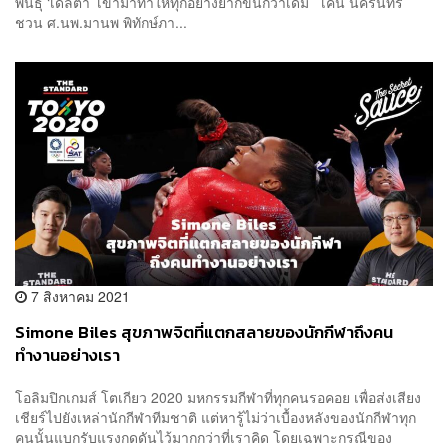
พันธ์ุ ‘เดลตา’ เข้ามาทำให้ทุกอย่างยากขึ้นกว่าเดิม เคน นครินทร์
ชวน ศ.นพ.มานพ พิทักษ์ภา...
7 สิงหาคม 2021
Simone Biles สุขภาพจิตที่แตกสลายของนักกีฬาถึงคน
ทำงานอย่างเรา
โอลิมปิกเกมส์ โตเกียว 2020 มหกรรมกีฬาที่ทุกคนรอคอย เพื่อส่งเสียง
เชียร์ไปยังเหล่านักกีฬาทีมชาติ แต่หารู้ไม่ว่าเบื้องหลังของนักกีฬาทุก
คนนั้นแบกรับแรงกดดันไว้มากกว่าที่เราคิด โดยเฉพาะกรณีของ