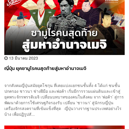
13 มีนาคม 2023
ญี่ปุ่น ยุคซามูไรคนสุดท้ายสู่มหาอำนาจเมจิ
จากสังคมญี่ปุ่นสมัยยุคโชกุน ที่เคยแบ่งแยกชนชั้นทั้ง 4 ได้แก่ ชนชั้น
ปกครอง ชาวนา ช่างฝีมือ และพ่อค้า เริ่มมีการรวมแผ่นดินและเข้าสู่
ยุคพระจักรพรรดิเมจิ เปลี่ยนบทบาทของคนในสังคม จาก ‘พ่อค้า’ สู่การ
พัฒนาด้วยการใช้เศรษฐกิจรองรับ เปลี่ยน ‘ชาวนา’ สู่นักรบญี่ปุ่น
เครื่องจักรสงครามที่เข้มแข็งที่สุด ญี่ปุ่นวางรากฐานประเทศอย่างไร
บ้าง เพื่อปฏิรูปสั...