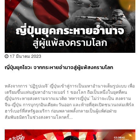
17 มีนาคม 2023
ญี่ปุ่นยุคโชวะ จากกระหายอำนาจสู่ผู้แพ้สงครามโลก
หลังจากการ ‘ปฏิรูปเมจิ’ ญี่ปุ่นเข้าสู่การเป็นมหาอำนาจเต็มรูปแบบ เพื่อ
เตรียมขึ้นแท่นสู่มหาอำนาจเบอร์ 1 ของโลก ถือเป็นหนึ่งในยุคที่คน
ญี่ปุ่นกระหายสงครามจากแนวคิด ‘ทหารญี่ปุ่น’ ไม่ว่าจะเป็น สงคราม
จีน-ญี่ปุ่น การบุกรุกอินเดียตะวันออก และท้ายที่สุดเปิดชนวนถล่มเพิร์ล
ฮาร์เบอร์ที่สหรัฐอเมริกา ก่อนพลาดพลั้งกลายเป็นผู้แพ้ต่อฝ่าย
สัมพันธมิตรในช่วงสงครามโลกครั้...