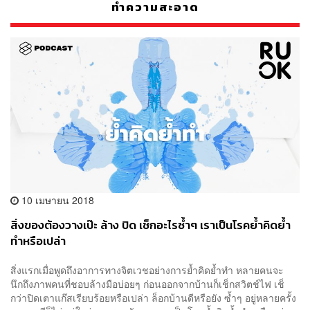
ทำความสะอาด
10 เมษายน 2018
สิ่งของต้องวางเป๊ะ ล้าง ปิด เช็กอะไรซ้ำๆ เราเป็นโรคย้ำคิดย้ำ
ทำหรือเปล่า
สิ่งแรกเมื่อพูดถึงอาการทางจิตเวชอย่างการย้ำคิดย้ำทำ หลายคนจะ
นึกถึงภาพคนที่ชอบล้างมือบ่อยๆ ก่อนออกจากบ้านก็เช็กสวิตช์ไฟ เช็
กว่าปิดเตาแก๊สเรียบร้อยหรือเปล่า ล็อกบ้านดีหรือยัง ซ้ำๆ อยู่หลายครั้ง