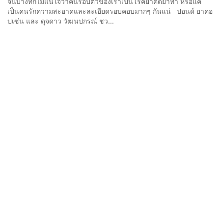
จนบางทีก็ไม่แน่ใจว่าคนรอบตัวของเราเป็นโรคย้ำคิดย้ำทำ หรือแค่
เป็นคนรักความสะอาดและละเอียดรอบคอบมากๆ กันแน่ ปอนด์ ยาคอ
ปเซ่น และ ดุจดาว วัฒนปกรณ์ ชว...