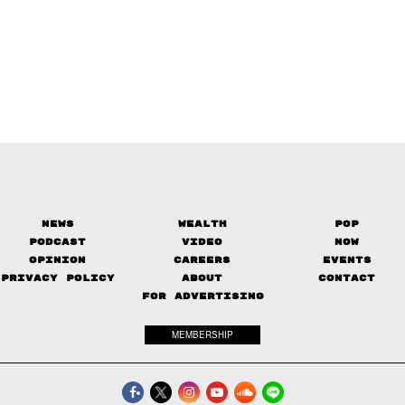
News
Wealth
Pop
Podcast
Video
Now
Opinion
Careers
Events
Privacy Policy
About
Contact
FOR ADVERTISING
MEMBERSHIP