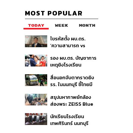
MOST POPULAR
TODAY
WEEK
MONTH
ไขรหัสตั้ง ผบ.ตร.
‘ความสามารถ vs
อาวุโส’ และอนาคตการ
รอง ผบ.ตร. บัญชาการ
ปฏิรูปสีกากี กับ
เหตุยิงโรงเรียน
พล.ต.อ. เอก อังสนา
เทพศิรินทร์ นนทบุรี สั่ง
นนท์
สื่อนอกจับตากราดยิง
ค้นหา 2 รอบยืนยันไร้คน
รร. ในนนทบุรี ชี้ไทยมี
ติดค้าง พบศพปู่-ย่าที่
อัตราครอบครองปืนสูง
บ้านพักผู้ก่อเหตุ
สรุปมหากาพย์กล้อง
ในระดับต้นของภูมิภาค
ส่องพระ ZEISS Blue
Marine จากสัญญา
นักเรียนโรงเรียน
ผลิต 8.3 ล้าน สู่ข้อ
เทพศิรินทร์ นนทบุรี
พิพาท ‘มาเวลล์ฯ’ ฟ้อง
อพยพเข้ายังพื้นที่
‘โทน บางแค’ ผิดนัดจ่าย