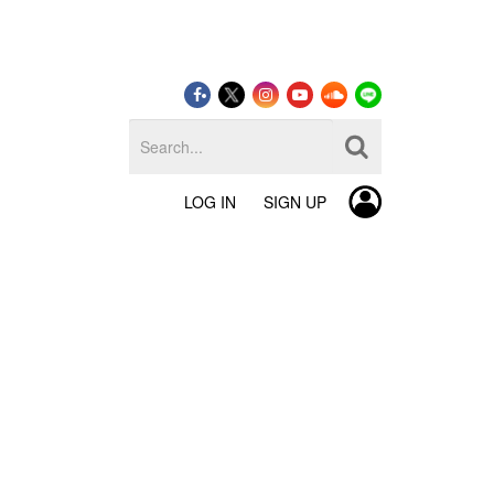
LOG IN
SIGN UP