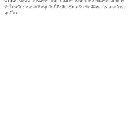
พิโสดนี้ ท้อฟฟี่ แบรดชอว์ และ บองเต่า จึงชวนกันมาตั้งข้อสังเกตว่า
ทำไมพนักงานออฟฟิศทุกวันนี้ถึงมีอาชีพเสริม ข้อดีคืออะไร และถ้าจะ
ลุกขึ้นม...