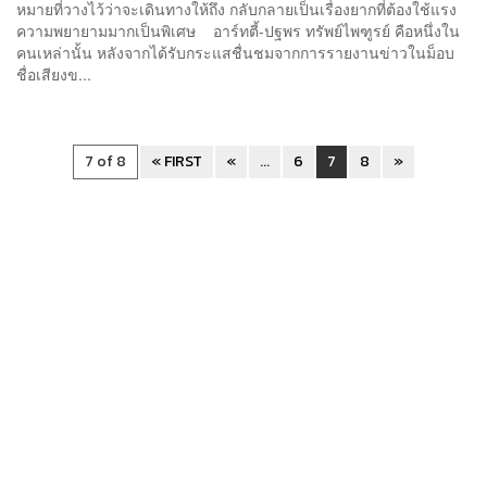
หมายที่วางไว้ว่าจะเดินทางให้ถึง กลับกลายเป็นเรื่องยากที่ต้องใช้แรง
ความพยายามมากเป็นพิเศษ อาร์ทตี้-ปฐพร ทรัพย์ไพฑูรย์ คือหนึ่งใน
คนเหล่านั้น หลังจากได้รับกระแสชื่นชมจากการรายงานข่าวในม็อบ
ชื่อเสียงข...
7 of 8
« FIRST
«
...
6
7
8
»