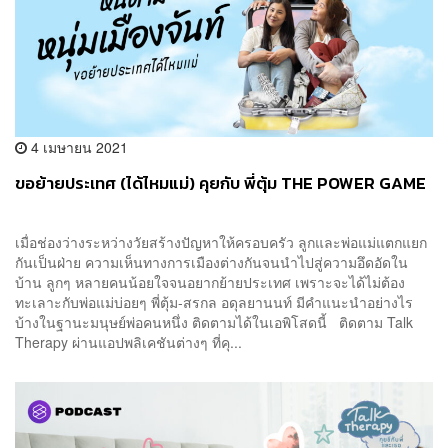
4 เมษายน 2021
ขอย้ายประเทศ (ได้ไหมแม่) คุยกับ พี่ตุ้ม THE POWER GAME
เมื่อช่องว่างระหว่างวัยสร้างปัญหาให้ครอบครัว ลูกและพ่อแม่แตกแยก
กันเป็นฝ่าย ความเห็นทางการเมืองต่างกันจนนำไปสู่ความอึดอัดใน
บ้าน ลูกๆ หลายคนน้อยใจจนอยากย้ายประเทศ เพราะจะได้ไม่ต้อง
ทะเลาะกับพ่อแม่บ่อยๆ พี่ตุ้ม-สรกล อดุลยานนท์ มีคำแนะนำอย่างไร
บ้างในฐานะมนุษย์พ่อคนหนึ่ง ติดตามได้ในเอพิโสดนี้ ติดตาม Talk
Therapy ผ่านแอปพลิเคชันต่างๆ ที่คุ...