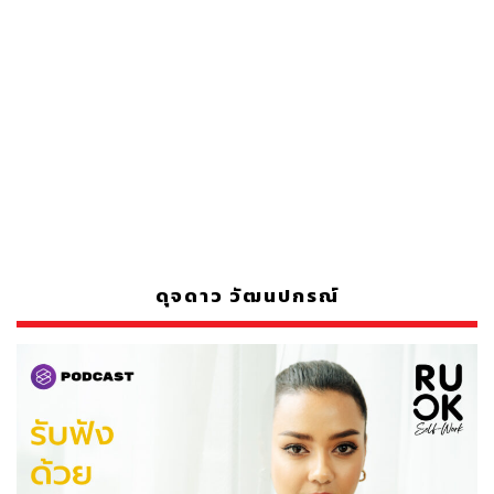
ดุจดาว วัฒนปกรณ์