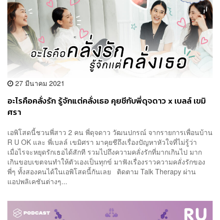
27 มีนาคม 2021
อะไรคือคลั่งรัก รู้จักแต่คลั่งเธอ คุยชีกับพี่ดุจดาว x เบลล์ เขมิ
ศรา
เอพิโสดนี้ชวนพี่สาว 2 คน พี่ดุจดาว วัฒนปกรณ์ จากรายการเพื่อนบ้าน
R U OK และ พี่เบลล์ เขมิศรา มาคุยชีถึงเรื่องปัญหาหัวใจที่ไม่รู้ว่า
เมื่อไรจะหยุดรักเธอได้สักที รวมไปถึงความคลั่งรักที่มากเกินไป มาก
เกินขอบเขตจนทำให้ตัวเองเป็นทุกข์ มาฟังเรื่องราวความคลั่งรักของ
พี่ๆ ทั้งสองคนได้ในเอพิโสดนี้กันเลย ติดตาม Talk Therapy ผ่าน
แอปพลิเคชันต่างๆ...