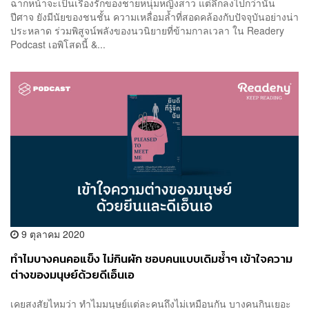
ฉากหน้าจะเป็นเรื่องรักของชายหนุ่มหญิงสาว แต่ลึกลงไปกว่านั้น
ปีศาจ ยังมีนัยของชนชั้น ความเหลื่อมล้ำที่สอดคล้องกับปัจจุบันอย่างน่า
ประหลาด ร่วมพิสูจน์พลังของนวนิยายที่ข้ามกาลเวลา ใน Readery
Podcast เอพิโสดนี้ &...
9 ตุลาคม 2020
ทำไมบางคนคอแข็ง ไม่กินผัก ชอบคนแบบเดิมซ้ำๆ เข้าใจความ
ต่างของมนุษย์ด้วยดีเอ็นเอ
เคยสงสัยไหมว่า ทำไมมนุษย์แต่ละคนถึงไม่เหมือนกัน บางคนกินเยอะ