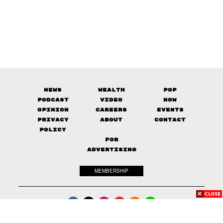
News
Wealth
Pop
Podcast
Video
Now
Opinion
Careers
Events
Privacy
About
Contact
Policy
FOR
ADVERTISING
MEMBERSHIP
© 2017-
2026
The Standard. All rights reserved.