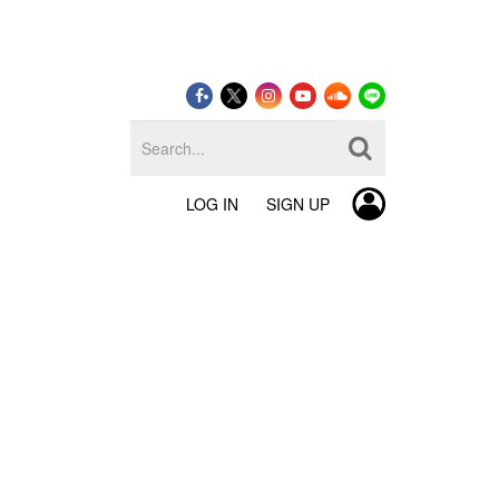
LOG IN
SIGN UP