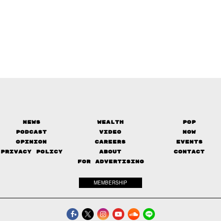
News
Wealth
Pop
Podcast
Video
Now
Opinion
Careers
Events
Privacy Policy
About
Contact
FOR ADVERTISING
MEMBERSHIP