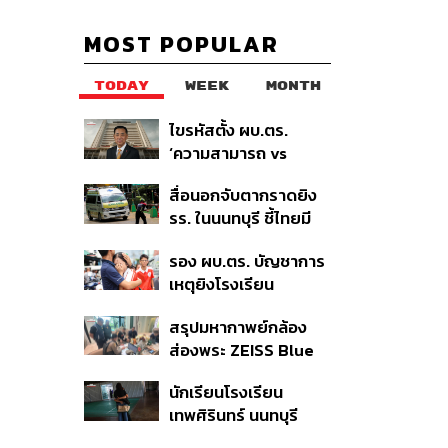
MOST POPULAR
TODAY
WEEK
MONTH
ไขรหัสตั้ง ผบ.ตร.
‘ความสามารถ vs
อาวุโส’ และอนาคตการ
สื่อนอกจับตากราดยิง
ปฏิรูปสีกากี กับ
รร. ในนนทบุรี ชี้ไทยมี
พล.ต.อ. เอก อังสนา
อัตราครอบครองปืนสูง
นนท์
รอง ผบ.ตร. บัญชาการ
ในระดับต้นของภูมิภาค
เหตุยิงโรงเรียน
เทพศิรินทร์ นนทบุรี สั่ง
สรุปมหากาพย์กล้อง
ค้นหา 2 รอบยืนยันไร้คน
ส่องพระ ZEISS Blue
ติดค้าง พบศพปู่-ย่าที่
Marine จากสัญญา
บ้านพักผู้ก่อเหตุ
นักเรียนโรงเรียน
ผลิต 8.3 ล้าน สู่ข้อ
เทพศิรินทร์ นนทบุรี
พิพาท ‘มาเวลล์ฯ’ ฟ้อง
อพยพเข้ายังพื้นที่
‘โทน บางแค’ ผิดนัดจ่าย