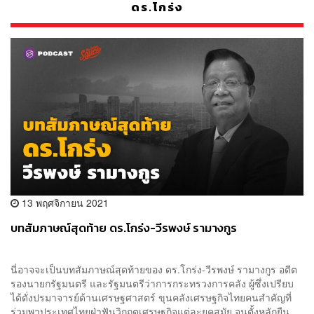
ดร.โกร่ง
13 พฤศจิกายน 2021
บทสัมภาษณ์สุดท้าย ดร.โกร่ง-วีรพงษ์ รามางกูร
นี่อาจจะเป็นบทสัมภาษณ์สุดท้ายของ ดร.โกร่ง-วีรพงษ์ รามางกูร อดีต
รองนายกรัฐมนตรี และรัฐมนตรีว่าการกระทรวงการคลัง ผู้ซึ่งเปรียบ
ได้ดั่งปรมาจารย์ด้านเศรษฐศาสตร์ ขุนคลังเศรษฐกิจไทยคนสำคัญที่
ร่วมพาประเทศไทยฝ่าฟันวิกฤตเศรษฐกิจแต่ละยุคสมัย จนตั้งหลักยืน