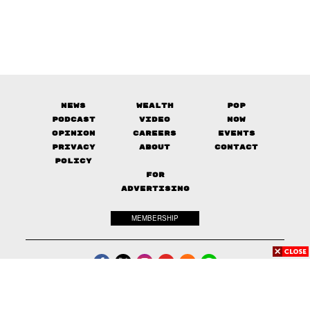
News
Wealth
Pop
Podcast
Video
Now
Opinion
Careers
Events
Privacy
About
Contact
Policy
FOR
ADVERTISING
MEMBERSHIP
© 2017-
2026
The Standard. All rights reserved.