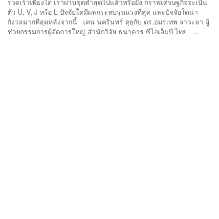
รวดเร็วเพียงใด เราผ่านจุดต่ำสุดไปแล้วหรือยัง กราฟเศรษฐกิจจะเป็น
ตัว U, V, J หรือ L ปัจจัยใดมีผลกระทบรุนแรงที่สุด และปัจจัยใดน่า
กังวลมากที่สุดหลังจากนี้ เคน นครินทร์ คุยกับ ดร.อมรเทพ จาวะลา ผู้
ช่วยกรรมการผู้จัดการใหญ่ สำนักวิจัย ธนาคาร ซีไอเอ็มบี ไทย ...