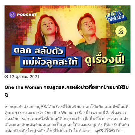
12 ตุลาคม 2021
One the Woman ครบสูตรละครหลังข่าวที่อยากป้ายยาให้รีบ
ดู
หากคุณกำลังอยากดูซีรีส์สักเรื่องที่ไม่เครียด ตลกโบ๊ะบ๊ะ แถมมีพล็อตที่
คุ้นเคย เราขอแนะนำ One the Woman เรื่องนี้! เพราะนี่คือเรื่องราว
ของอัยการสาวคนหนึ่งที่เกิดอุบัติเหตุรถคว่ำ เมื่อฟื้นขึ้นมาเธอความจำ
เสื่อมและจับพลัดจับผลูกลายเป็นลูกสะใภ้ของตระกูลดัง ที่ต้องรับมือกับ
แม่สามี หญิงใหญ่ หญิงเล็ก ที่ไม่ยอมรับในตัวเธอ ดูซีรีส์ให้ซีเรีย...