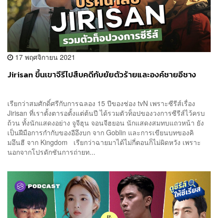
17 พฤศจิกายน 2021
Jirisan ขึ้นเขาจีรีไปสืบคดีกับยัยตัวร้ายและองค์ชายอีชาง
เรียกว่าสมศักดิ์ศรีกับการฉลอง 15 ปีของช่อง tvN เพราะซีรีส์เรื่อง
Jirisan ที่เราตั้งตารอตั้งแต่ต้นปี ได้รวมตัวท็อปของวงการซีรีส์ไว้ครบ
ถ้วน ทั้งนักแสดงอย่าง จูจีฮุน จอนจีฮยอน นักแสดงสมทบแถวหน้า ยัง
เป็นฝีมือการกำกับของอีอึงบก จาก Goblin และการเขียนบทของคิ
มอึนฮี จาก Kingdom เรียกว่าฉายมาได้ไม่กี่ตอนก็ไม่ผิดหวัง เพราะ
นอกจากโปรดักชันการถ่ายท...