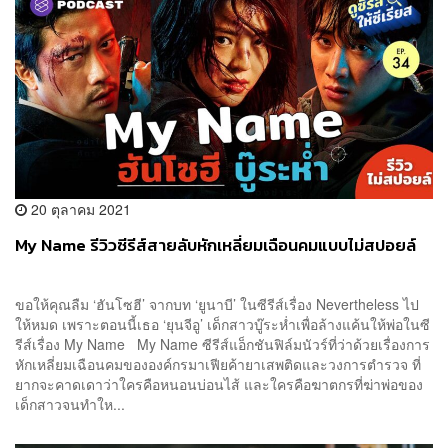
20 ตุลาคม 2021
My Name รีวิวซีรีส์สายลับหักเหลี่ยมเฉือนคมแบบไม่สปอยล์
ขอให้คุณลืม ‘ฮันโซฮี’ จากบท ‘ยูนาบี’ ในซีรีส์เรื่อง Nevertheless ไป
ให้หมด เพราะตอนนี้เธอ ‘ยุนจีอู’ เด็กสาวบู๊ระห่ำเพื่อล้างแค้นให้พ่อในซี
รีส์เรื่อง My Name My Name ซีรีส์แอ็กชันฟิล์มนัวร์ที่ว่าด้วยเรื่องการ
หักเหลี่ยมเฉือนคมขององค์กรมาเฟียค้ายาเสพติดและวงการตำรวจ ที่
ยากจะคาดเดาว่าใครคือหนอนบ่อนไส้ และใครคือฆาตกรที่ฆ่าพ่อของ
เด็กสาวจนทำให...