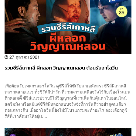
27 ตุลาคม 2021
รวมซีรีส์เกาหลี ผีหลอก วิญญาณหลอน ต้อนรับฮาโลวีน
เพื่อต้อนรับเทศกาลฮาโลวีน ดูซีรีส์ให้ซีเรียส ขอคัดสรรซีรีส์ผีเกาหลี
หลากหลายแนว ทั้งซีรีส์ผีน่ารัก ที่รวมความเหนือจริงไว้กับเรื่องโรแมน
ติกคอเมดี้ ซีรีส์แนวปราบผีไล่วิญญาณที่เราเห็นกันคุ้นตาในออนไลน์
สตรีมมิง หรือแม้แต่ซีรีส์ผีหลอกแบบจริงจังที่การันตีว่าอย่าดูคนเดียว
ตอนกลางคืน เผื่อฮาโลวีนนี้ยังไม่มีโปรแกรมจะทำอะไร ลองเลือกดูซี
รีส์ที่เราคัดมาให้อยู่เป...