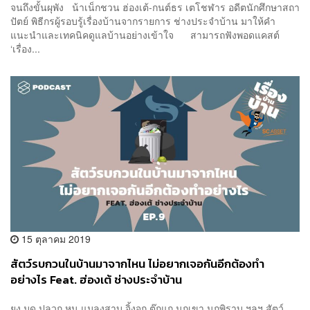
จนถึงขั้นผุพัง น้าเน็กชวน ฮ่องเต้-กนต์ธร เตโชฬาร อดีตนักศึกษาสถา
ปัตย์ พิธีกรผู้รอบรู้เรื่องบ้านจากรายการ ช่างประจำบ้าน มาให้คำ
แนะนำและเทคนิคดูแลบ้านอย่างเข้าใจ สามารถฟังพอดแคสต์
‘เรื่อง...
15 ตุลาคม 2019
สัตว์รบกวนในบ้านมาจากไหน ไม่อยากเจอกันอีกต้องทำ
อย่างไร Feat. ฮ่องเต้ ช่างประจำบ้าน
ยุง มด ปลวก หนู แมลงสาบ จิ้งจก ตุ๊กแก นกเขา นกพิราบ ฯลฯ สัตว์