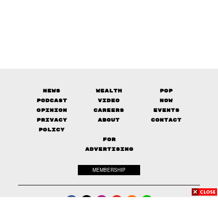
News
Wealth
Pop
Podcast
Video
Now
Opinion
Careers
Events
Privacy
About
Contact
Policy
FOR
ADVERTISING
MEMBERSHIP