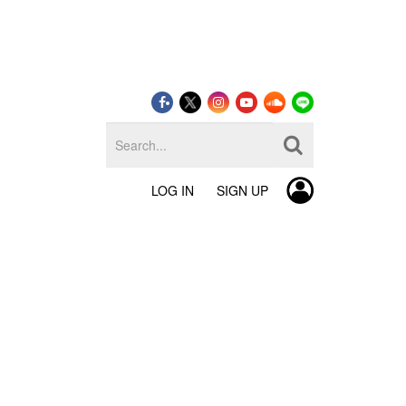
LOG IN
SIGN UP