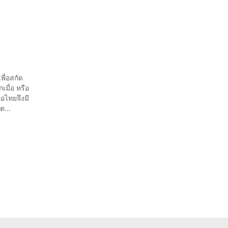
พื่อสกัด
เมื่อ หรือ
ื่อไทยจึงมี
ต...