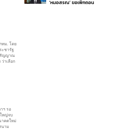
‘หมอสรณ’ ขอเพิกถอน
Football
มติสรรหา กสทช. ชี้ยัง
ไม่ใช่ผู้เดือดร้อนเสีย
หาย
ฯ กทม. โดย
ประชารัฐ
็นสัญญาณ
 ว่าเลือก
สภาฯ รอ
มใหญ่จบ
คอนาคตใหม่
 สนาม