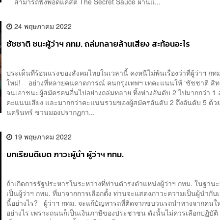
สามารถฟังพอดแคสต์ The Secret Sauce ผ่านแ...
24 พฤษภาคม 2022
ชัชชาติ ชนะผู้ว่าฯ กทม. ถล่มทลายล้านเสียง สะท้อนอะไร
ประเด็นที่ร้อนแรงของสังคมไทยในเวลานี้ คงหนีไม่พ้นเรื่องว่าที่ผู้ว่าฯ กท
ใหม่! อย่างที่หลายคนคาดการณ์ คนกรุงเทพฯ เทคะแนนให้ ‘ชัชชาติ สิทธิพ
จนเอาชนะผู้สมัครคนอื่นไปอย่างถล่มทลาย ทิ้งห่างอันดับ 2 ไปมากกว่า 1 
คะแนนเสียง และมากกว่าคะแนนรวมของผู้สมัครอันดับ 2 ถึงอันดับ 5 ด
นครินทร์ ชวนมองปรากฏกา...
19 พฤษภาคม 2022
บทเรียนดีเบต ภาวะผู้นำ ผู้ว่าฯ กทม.
ถ้าเกิดการรัฐประหารในระหว่างที่ท่านดำรงตำแหน่งผู้ว่าฯ กทม. ในฐานะท
เป็นผู้ว่าฯ กทม. ที่มาจากการเลือกตั้ง ท่านจะแสดงภาวะความเป็นผู้นำกับ
นี้อย่างไร? ผู้ว่าฯ กทม. จะแก้ปัญหารถที่ติดจากขบวนรถนำทางจากคน
อย่างไร เพราะถนนก็เป็นเงินภาษีของประชาชน ดังนั้นไม่ควรเลือกปฏิบัต