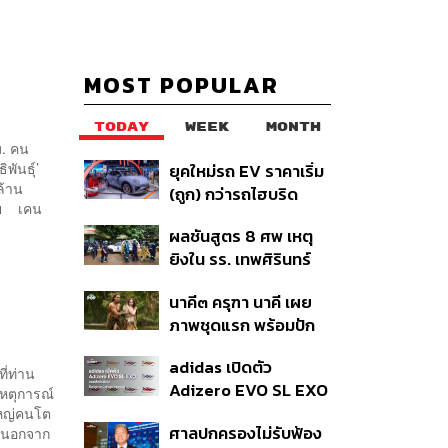
MOST POPULAR
TODAY
WEEK
MONTH
ม. คน
ันธุ์’
ยุคใหม่รถ EV ราคาเริ่ม
ล้าน
(ถูก) กว่ารถไฮบริด
้วย เคน
หลังต้นทุนแบตเตอรี่ลด
ผลชันสูตร 8 ศพ เหตุ
ลง - จีนแห่บุกตลาดเกิด
ยิงใน รร. เทพศิรินทร์
ใหม่
นนทบุรี พบกระสุนเข้า
นาคี๓ ครุฑา นาคี เผย
จุดสำคัญ ‘ศีรษะ-
ภาพชุดแรก พร้อมปัก
หน้าอก’ ครูถูกยิง 4 นัด
วันฉาย 22 ต.ค. นี้
จากระยะไกล
adidas เปิดตัว
ี่ท่าน
Adizero EVO SL EXO
เหตุการณ์
คอลเล็กชันพิเศษรับ
ใหญ่คนโต
ศาลปกครองไม่รับฟ้อง
ิ นอกจาก
ฤดูกาล College