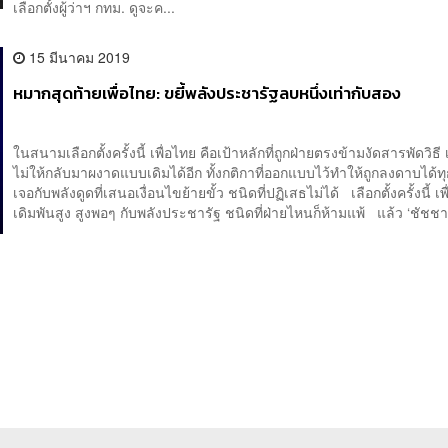
เลือกตั้งผู้ว่าฯ กทม. ดูจะค...
15 มีนาคม 2019
หมากสุดท้ายเพื่อไทย: ขยี้พลังประชารัฐลบหนึ่งเท่ากับสอง
ในสนามเลือกตั้งครั้งนี้ เพื่อไทย คือเป้าหลักที่ถูกฝ่ายตรงข้ามงัดสารพัดวิธี เ
ไม่ให้กลับมาผงาดแบบเดิมได้อีก ทั้งกติกาที่ออกแบบไว้ทำให้ถูกลงดาบได้ทุก
เจอกับพลังดูดที่เสนอเงื่อนไขย้ายขั้ว ชนิดที่ปฏิเสธไม่ได้ เลือกตั้งครั้งนี้ เพ
เดิมพันสูง สูงพอๆ กับพลังประชารัฐ ชนิดที่ฝ่ายไหนก็ห้ามแพ้ แล้ว ‘ชัชชา