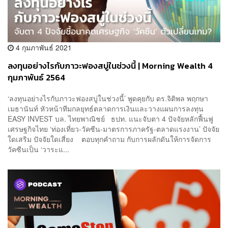
4 กุมภาพันธ์ 2021
ลงทุนอย่างไรกับภาวะฟองสบู่ในช่วงนี้ | Morning Wealth 4
กุมภาพันธ์ 2564
‘ลงทุนอย่างไรกับภาวะฟองสบู่ในช่วงนี้’ พูดคุยกับ ดร.จิติพล พฤกษา
เมธานันท์ หัวหน้าทีมกลยุทธ์ตลาดการเงินและวางแผนการลงทุน
EASY INVEST บล. ไทยพาณิชย์ ธปท. แนะจับตา 4 ปัจจัยหลักฟื้นฟู
เศรษฐกิจไทย ‘ท่องเที่ยว-วัคซีน-มาตรการภาครัฐ-ตลาดแรงงาน’ ปัจจัย
ใดเสริม ปัจจัยใดเสี่ยง ตอบทุกคำถาม กับการผลักดันให้การจัดการ
วัคซีนเป็น ‘วาระแ...