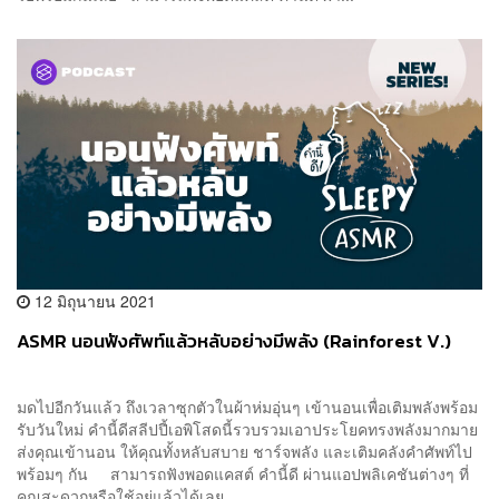
12 มิถุนายน 2021
ASMR นอนฟังศัพท์แล้วหลับอย่างมีพลัง (Rainforest V.)
มดไปอีกวันแล้ว ถึงเวลาซุกตัวในผ้าห่มอุ่นๆ เข้านอนเพื่อเติมพลังพร้อม
รับวันใหม่ คำนี้ดีสลีปปี้เอพิโสดนี้รวบรวมเอาประโยคทรงพลังมากมาย
ส่งคุณเข้านอน ให้คุณทั้งหลับสบาย ชาร์จพลัง และเติมคลังคำศัพท์ไป
พร้อมๆ กัน สามารถฟังพอดแคสต์ คำนี้ดี ผ่านแอปพลิเคชันต่างๆ ที่
คุณสะดวกหรือใช้อยู่แล้วได้เลย ...