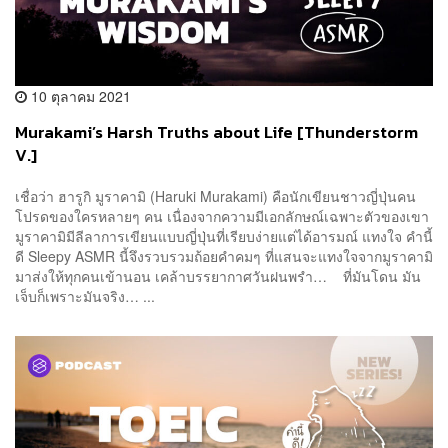
10 ตุลาคม 2021
Murakami’s Harsh Truths about Life [Thunderstorm
V.]
เชื่อว่า ฮารูกิ มูราคามิ (Haruki Murakami) คือนักเขียนชาวญี่ปุ่นคน
โปรดของใครหลายๆ คน เนื่องจากความมีเอกลักษณ์เฉพาะตัวของเขา
มูราคามิมีลีลาการเขียนแบบญี่ปุ่นที่เรียบง่ายแต่ได้อารมณ์ แทงใจ คำนี้
ดี Sleepy ASMR นี้จึงรวบรวมถ้อยคำคมๆ ที่แสนจะแทงใจจากมูราคามิ
มาส่งให้ทุกคนเข้านอน เคล้าบรรยากาศวันฝนพรำ… ที่มันโดน มัน
เจ็บก็เพราะมันจริง… ...