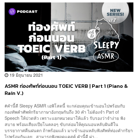
19 มิถุนายน 2021
ASMR ท่องศัพท์ก่อนนอน TOEIC VERB | Part 1 (Piano &
Rain V.)
#คำนี้ดี Sleepy ASMR เอพิโสดนี้ จะกล่อมคุณเข้านอนไปพร้อมกับ
กองทัพคำศัพท์กริยาภาษาอังกฤษกันถึง 30 คำ ไม่ต้องจำ Part of
Speech ให้ปวดหัว เพราะแยกหมวดมาให้แล้ว รับรองว่าจำง่าย ฟัง
สบาย พร้อมเสียงเปียโนคลอๆ ขับกล่อมให้คุณนอนหลับฝันดีใน
บรรยากาศคืนฝนตก ถ้าพร้อมแล้ว มาเข้านอนหลับฟังศัพท์ท่องคำกริยา
ไปพร้อมกันเลย สามารถฟังพอดแคสต์ คำนี้ดี ผ่า...