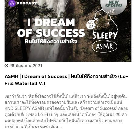
26 มิถุนายน 2021
ASMR | I Dream of Success | ฝันไปให้ถึงความสำเร็จ (Lo-
Fi & Waterfall V.)
เขาว่ากันว่า ‘คิดสิ่งใดอาจได้สิ่งนั้น’ แต่ถ้าเรา ‘ฝันถึงสิ่งนั้น’ อยู่ทุกคืน
สักวันเราจะได้ทั้งครอบครองความฝันและคว้าความสำเร็จเป็นแน่
KND SLEEPY ASMR เอพิโสดนี้มาในธีม ‘Dream of Success’ กล่อม
คุณด้วยเสียงเพลง Lo-Fi เบาๆ และเสียงน้ำตกไกลๆ ให้คุณฟัง 20 คำ
พูดปลุกพลังใจแล้วหลับไปพร้อมกับไฟฝันถึงความสำเร็จ ท่ามกลาง
บรรยากาศที่เป็นธรรมชาติผส...