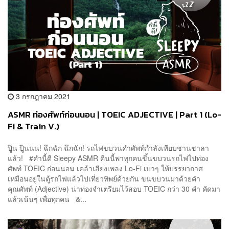
3 กรกฎาคม 2021
ASMR ท่องศัพท์ก่อนนอน | TOEIC ADJECTIVE | Part 1 (Lo-
Fi & Train V.)
ปู๊น ปู๊นนน! ฉึกฉัก ฉึกฉัก! รถไฟขบวนคำศัพท์กำลังเทียบชานชาลา
แล้ว! #คำนี้ดี Sleepy ASMR คืนนี้พาทุกคนขึ้นขบวนรถไฟไปท่อง
ศัพท์ TOEIC ก่อนนอน เคล้าเสียงเพลง Lo-Fi เบาๆ ให้บรรยากาศ
เหมือนอยู่ในตู้รถไฟแล้วไปเที่ยวทิพย์ด้วยกัน ขนขบวนมาด้วยคำ
คุณศัพท์ (Adjective) น่าท่องจำเตรียมไว้สอบ TOEIC กว่า 30 คำ คัดมา
แล้วเน้นๆ เพื่อทุกคน &...