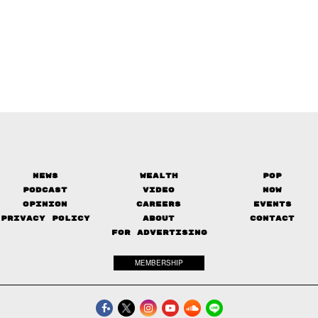
News
Wealth
Pop
Podcast
Video
Now
Opinion
Careers
Events
Privacy Policy
About
Contact
FOR ADVERTISING
MEMBERSHIP