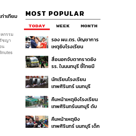
MOST POPULAR
ท่าเทียม
TODAY
WEEK
MONTH
สาหกรรม
รอง ผบ.ตร. บัญชาการ
ปรัชญา
เหตุยิงโรงเรียน
่อน
inutes
เทพศิรินทร์ นนทบุรี สั่ง
สื่อนอกจับตากราดยิง
ค้นหา 2 รอบยืนยันไร้คน
รร. ในนนทบุรี ชี้ไทยมี
ติดค้าง พบศพปู่-ย่าที่
อัตราครอบครองปืนสูง
บ้านพักผู้ก่อเหตุ
นักเรียนโรงเรียน
ในระดับต้นของภูมิภาค
เทพศิรินทร์ นนทบุรี
อพยพเข้ายังพื้นที่
คืบหน้าเหตุยิงโรงเรียน
ปลอดภัยชั่วคราว หลัง
เทพศิรินทร์นนทบุรี ดับ
เหตุใช้อาวุธปืนภายใน
6 ศพ โฆษก ตร. เร่ง
โรงเรียนคลี่คลาย
คืบหน้าเหตุยิง
สอบปมขโมยปืนปู่ก่อ
เทพศิรินทร์ นนทบุรี เด็ก
เหตุ
14 เสียชีวิตที่โรง