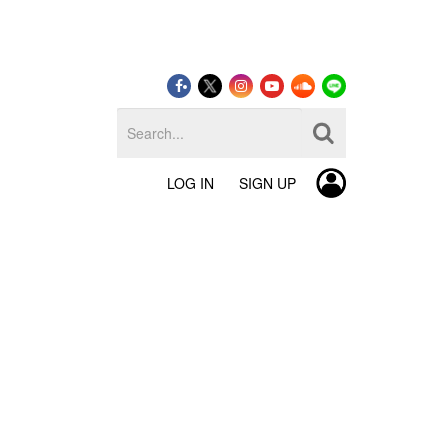
LOG IN
SIGN UP