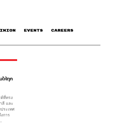
INION
EVENTS
CAREERS
มให้ทุก
์ที่ทรง
าลี และ
ายประเทศ
ถึงการ
..