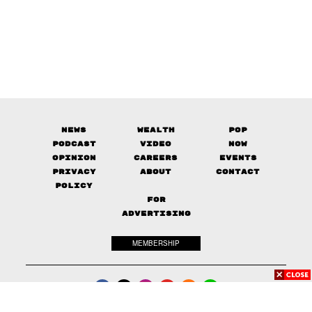
News
Wealth
Pop
Podcast
Video
Now
Opinion
Careers
Events
Privacy
About
Contact
Policy
FOR
ADVERTISING
MEMBERSHIP