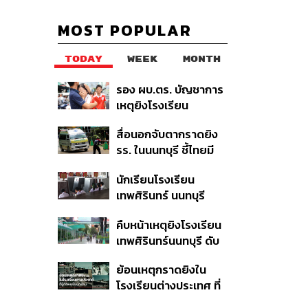
MOST POPULAR
TODAY
WEEK
MONTH
รอง ผบ.ตร. บัญชาการ
เหตุยิงโรงเรียน
เทพศิรินทร์ นนทบุรี สั่ง
สื่อนอกจับตากราดยิง
ค้นหา 2 รอบยืนยันไร้คน
รร. ในนนทบุรี ชี้ไทยมี
ติดค้าง พบศพปู่-ย่าที่
อัตราครอบครองปืนสูง
บ้านพักผู้ก่อเหตุ
นักเรียนโรงเรียน
ในระดับต้นของภูมิภาค
เทพศิรินทร์ นนทบุรี
อพยพเข้ายังพื้นที่
คืบหน้าเหตุยิงโรงเรียน
ปลอดภัยชั่วคราว หลัง
เทพศิรินทร์นนทบุรี ดับ
เหตุใช้อาวุธปืนภายใน
6 ศพ โฆษก ตร. เร่ง
โรงเรียนคลี่คลาย
ย้อนเหตุกราดยิงใน
สอบปมขโมยปืนปู่ก่อ
โรงเรียนต่างประเทศ ที่
เหตุ
ผู้ก่อเหตุเป็นนักเรียน