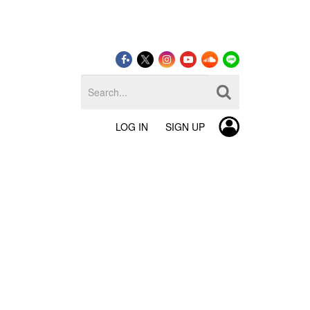
LOG IN
SIGN UP