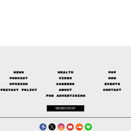
News
Wealth
Pop
Podcast
Video
Now
Opinion
Careers
Events
Privacy Policy
About
Contact
FOR ADVERTISING
MEMBERSHIP