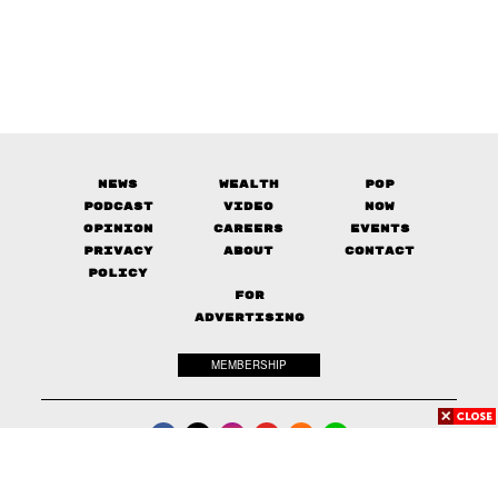
News
Wealth
Pop
Podcast
Video
Now
Opinion
Careers
Events
Privacy
About
Contact
Policy
FOR
ADVERTISING
MEMBERSHIP
© 2017-
2026
The Standard. All rights reserved.