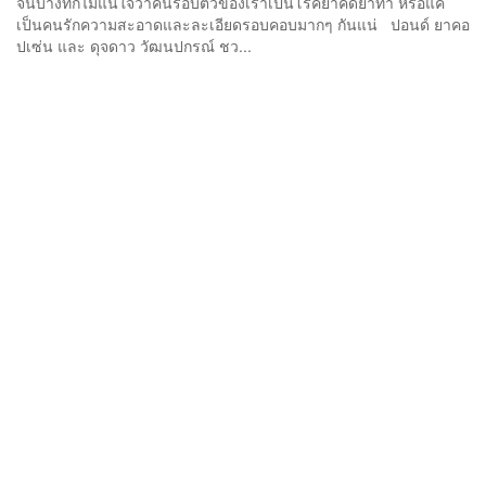
จนบางทีก็ไม่แน่ใจว่าคนรอบตัวของเราเป็นโรคย้ำคิดย้ำทำ หรือแค่
เป็นคนรักความสะอาดและละเอียดรอบคอบมากๆ กันแน่ ปอนด์ ยาคอ
ปเซ่น และ ดุจดาว วัฒนปกรณ์ ชว...