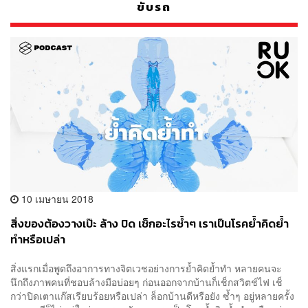
ขับรถ
10 เมษายน 2018
สิ่งของต้องวางเป๊ะ ล้าง ปิด เช็กอะไรซ้ำๆ เราเป็นโรคย้ำคิดย้ำ
ทำหรือเปล่า
สิ่งแรกเมื่อพูดถึงอาการทางจิตเวชอย่างการย้ำคิดย้ำทำ หลายคนจะ
นึกถึงภาพคนที่ชอบล้างมือบ่อยๆ ก่อนออกจากบ้านก็เช็กสวิตช์ไฟ เช็
กว่าปิดเตาแก๊สเรียบร้อยหรือเปล่า ล็อกบ้านดีหรือยัง ซ้ำๆ อยู่หลายครั้ง