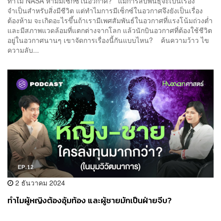
ทำไม NASA ห้ามมีเซ็กซ์ในอวกาศ? แม้การสืบพันธุ์จะเป็นเรื่อง
จำเป็นสำหรับสิ่งมีชีวิต แต่ทำไมการมีเซ็กซ์ในอวกาศจึงยังเป็นเรื่อง
ต้องห้าม จะเกิดอะไรขึ้นถ้าเรามีเพศสัมพันธ์ในอวกาศที่แรงโน้มถ่วงต่ำ
และมีสภาพแวดล้อมที่แตกต่างจากโลก แล้วนักบินอวกาศที่ต้องใช้ชีวิต
อยู่ในอวกาศนานๆ เขาจัดการเรื่องนี้กันแบบไหน? ค้นความว้าว ไข
ความลับ...
2 ธันวาคม 2024
ทำไมผู้หญิงต้องอุ้มท้อง และผู้ชายมักเป็นฝ่ายจีบ?