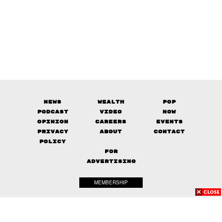
News
Wealth
Pop
Podcast
Video
Now
Opinion
Careers
Events
Privacy
About
Contact
Policy
FOR
ADVERTISING
MEMBERSHIP