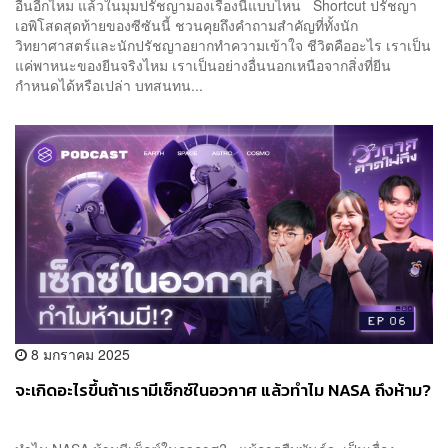
อื่นอีกไหม แล้วในมุมปรัชญามองเรื่องนี้แบบไหน Shortcut ปรัชญา
เอพิโสดสุดท้ายของซีซันนี้ ชวนคุยถึงคำถามสำคัญที่ทั้งนัก
วิทยาศาสตร์และนักปรัชญาอยากทำความเข้าใจ ชีวิตคืออะไร เราเป็น
แค่พาหนะของยีนจริงไหม เราเป็นอย่างอื่นนอกเหนือจากสิ่งที่ยีน
กำหนดได้หรือเปล่า บทสนทน...
8 มกราคม 2025
จะเกิดอะไรขึ้นถ้าเรามีเซ็กซ์ในอวกาศ แล้วทำไม NASA ถึงห้าม?