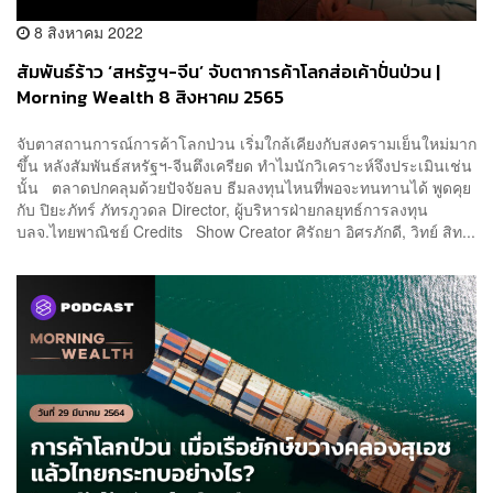
8 สิงหาคม 2022
สัมพันธ์ร้าว ‘สหรัฐฯ-จีน’ จับตาการค้าโลกส่อเค้าปั่นป่วน |
Morning Wealth 8 สิงหาคม 2565
จับตาสถานการณ์การค้าโลกป่วน เริ่มใกล้เคียงกับสงครามเย็นใหม่มาก
ขึ้น หลังสัมพันธ์สหรัฐฯ-จีนตึงเครียด ทำไมนักวิเคราะห์จึงประเมินเช่น
นั้น ตลาดปกคลุมด้วยปัจจัยลบ ธีมลงทุนไหนที่พอจะทนทานได้ พูดคุย
กับ ปิยะภัทร์ ภัทรภูวดล Director, ผู้บริหารฝ่ายกลยุทธ์การลงทุน
บลจ.ไทยพาณิชย์ Credits Show Creator ศิรัถยา อิศรภักดี, วิทย์ สิท...