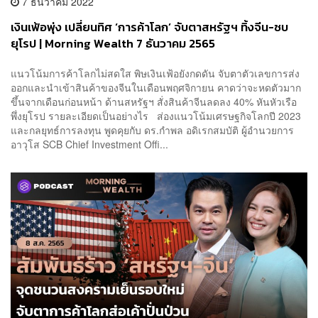
7 ธันวาคม 2022
เงินเฟ้อพุ่ง เปลี่ยนทิศ ‘การค้าโลก’ จับตาสหรัฐฯ ทิ้งจีน-ซบ
ยุโรป | Morning Wealth 7 ธันวาคม 2565
แนวโน้มการค้าโลกไม่สดใส พิษเงินเฟ้อยังกดดัน จับตาตัวเลขการส่ง
ออกและนำเข้าสินค้าของจีนในเดือนพฤศจิกายน คาดว่าจะหดตัวมาก
ขึ้นจากเดือนก่อนหน้า ด้านสหรัฐฯ สั่งสินค้าจีนลดลง 40% หันหัวเรือ
พึ่งยุโรป รายละเอียดเป็นอย่างไร ส่องแนวโน้มเศรษฐกิจโลกปี 2023
และกลยุทธ์การลงทุน พูดคุยกับ ดร.กำพล อดิเรกสมบัติ ผู้อำนวยการ
อาวุโส SCB Chief Investment Offi...