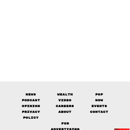
News
Wealth
Pop
Podcast
Video
Now
Opinion
Careers
Events
Privacy
About
Contact
Policy
FOR
ADVERTISING