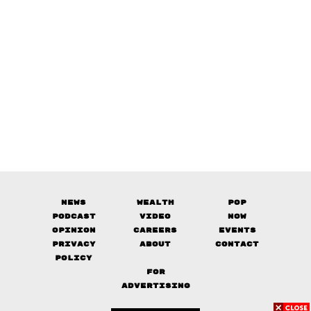
News
Wealth
Pop
Podcast
Video
Now
Opinion
Careers
Events
Privacy
About
Contact
Policy
FOR
ADVERTISING