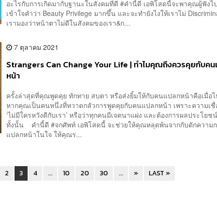
อะไรกับการเกิดมากับฐานะในสังคมที่ดี #คำนี้ดี เอพิโสดนี้จะพาคุณผู้ฟั
เข้าใจคำว่า Beauty Privilege มากขึ้น และจะทำยังไงให้เราไม่ Discrimina
เรามองว่าหน้าตาไม่ดีในสังคมของเรา&n...
7 ตุลาคม 2021
Strangers Can Change Your Life | ทำไมคุณถึงควรคุยกับค
หน้า
ครั้งล่าสุดที่คุณพูดคุย ทักทาย สบตา หรือส่งยิ้มให้กับคนแปลกหน้าคือเมื่อ
หากคุณเป็นคนหนึ่งที่หวาดกลัวการพูดคุยกับคนแปลกหน้า เพราะความเชื่อ
‘ไม่มีใครหวังดีกับเรา’ หรือว่าทุกคนมีเจตนาแฝง และต้องการผลประโยชน
ทั้งนั้น คำนี้ดี #จกศัพท์ เอพิโสดนี้ จะช่วยให้คุณหลุดพ้นจากกับดักความ
แปลกหน้าในใจ ให้คุณร...
2
3
4
...
10
20
30
...
»
LAST »