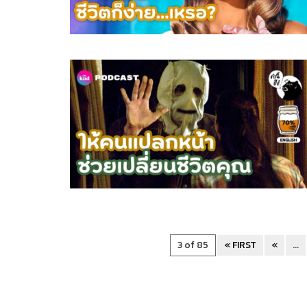
3 of 85
« FIRST
«
...