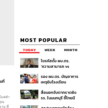
MOST POPULAR
TODAY
WEEK
MONTH
ไขรหัสตั้ง ผบ.ตร.
‘ความสามารถ vs
อาวุโส’ และอนาคตการ
รอง ผบ.ตร. บัญชาการ
ปฏิรูปสีกากี กับ
ที่
เหตุยิงโรงเรียน
พล.ต.อ. เอก อังสนา
เทพศิรินทร์ นนทบุรี สั่ง
นนท์
สื่อนอกจับตากราดยิง
ค้นหา 2 รอบยืนยันไร้คน
ม้แต่คำ
รร. ในนนทบุรี ชี้ไทยมี
ติดค้าง พบศพปู่-ย่าที่
คุณ
อัตราครอบครองปืนสูง
บ้านพักผู้ก่อเหตุ
งาน ที่