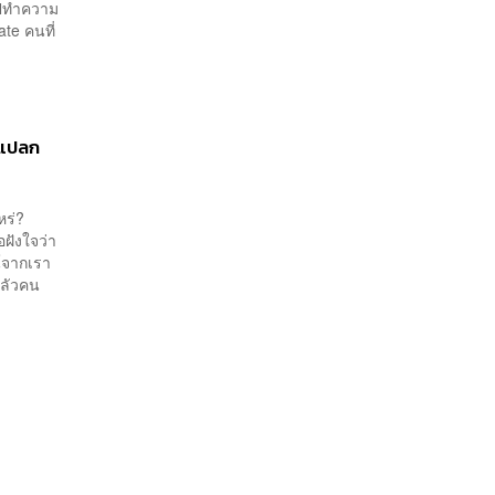
งไปทำความ
te คนที่
นแปลก
ไหร่?
ฝังใจว่า
์จากเรา
กลัวคน