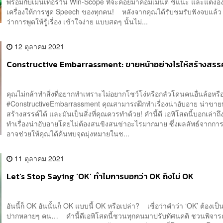
พร้อมกับเมนเทอร์วิน Win-Scope ที่จะคอยมาคอมเมนต์ ชี้แนะ และแต่งอ
เครื่องให้การพูด Speech ของทุกคน! หลังจากคุณได้รับชมรับฟังจบแล้
ว่าการพูดให้รู้เรื่อง เข้าใจง่าย แบบสดๆ นั้นไม่...
12 ตุลาคม 2021
Constructive Embarrassment: ขายหน้าอย่างไรให้สร้างสรรค
คุณไม่กล้าทำสิ่งที่อยากทำเพราะไม่อยากโชว์โง่หรือกลัวโดนคนอื่นล้อหร
#ConstructiveEmbarrassment คุณสามารถฝึกทำเรื่องน่าอับอาย น่าขาย
สร้างสรรค์ได้ และมันเป็นสิ่งที่คุณควรทำด้วย! คำนี้ดี เอพิโสดนี้บอกเล่าถึ
ทำเรื่องน่าอับอายโดยไม่ต้องสนขิงสนข่าอะไรมากมาย ซึ่งผลลัพธ์จากการ
อาจช่วยให้คุณได้ค้นพบจุดมุ่งหมายในช...
11 ตุลาคม 2021
Let’s Stop Saying ‘OK’ ทำไมการบอกว่า OK ถึงไม่ OK
อันนี้ก็ OK อันนั้นก็ OK แบบนี้ OK หรือเปล่า? เชื่อว่าคำว่า ‘OK’ ต้องเป
ปากหลายๆ คน… คำนี้ดีเอพิโสดนี้ชวนทุกคนมาปรับทัศนคติ ชวนพิจา