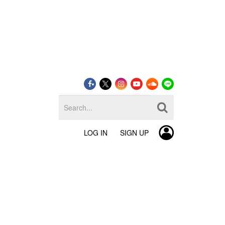
LOG IN
SIGN UP