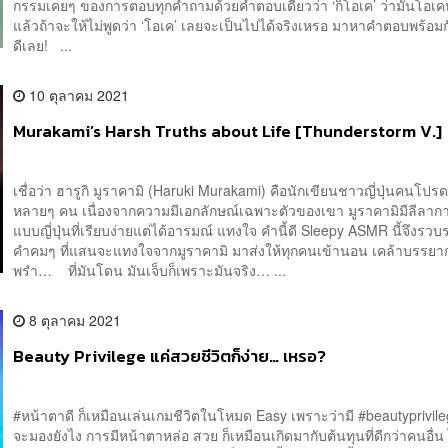
กรรมเคยๆ ของการตอบทุกคำถามด้วยคำตอบเดียวว่า ‘ก็โอเค’ ว่ามันโอเคห
แล้วถ้าจะให้ไม่พูดว่า ‘โอเค’ เลยจะเป็นไปได้จริงเหรอ มาหาคำตอบพร้อมกั
ดีเลย! ...
10 ตุลาคม 2021
Murakami’s Harsh Truths about Life [Thunderstorm V.]
เชื่อว่า ฮารูกิ มูราคามิ (Haruki Murakami) คือนักเขียนชาวญี่ปุ่นคนโป
หลายๆ คน เนื่องจากความมีเอกลักษณ์เฉพาะตัวของเขา มูราคามิมีลีลาก
แบบญี่ปุ่นที่เรียบง่ายแต่ได้อารมณ์ แทงใจ คำนี้ดี Sleepy ASMR นี้จึงรวบ
คำคมๆ ที่แสนจะแทงใจจากมูราคามิ มาส่งให้ทุกคนเข้านอน เคล้าบรรย
พรำ… ที่มันโดน มันเจ็บก็เพราะมันจริง… ...
8 ตุลาคม 2021
Beauty Privilege แค่สวยชีวิตก็ง่าย… เหรอ?
#หน้าตาดี ก็เหมือนเล่นเกมชีวิตในโหมด Easy เพราะว่ามี #beautyprivile
จะมองยังไง การมีหน้าตาหล่อ สวย ก็เหมือนเกิดมากับต้นทุนที่ดีกว่าคนอื่น 