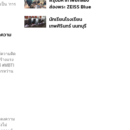
สรุปมหากาพย์กล้อง
ในระดับต้นของภูมิภาค
เป็น ‘การ
ส่องพระ ZEISS Blue
Marine จากสัญญา
นักเรียนโรงเรียน
ผลิต 8.3 ล้าน สู่ข้อ
เทพศิรินทร์ นนทบุรี
พิพาท ‘มาเวลล์ฯ’ ฟ้อง
อพยพเข้ายังพื้นที่
‘โทน บางแค’ ผิดนัดจ่าย
ุกความ
ปลอดภัยชั่วคราว หลัง
หนี้-แอบระบุแบรนด์
เหตุใช้อาวุธปืนภายใน
​
โรงเรียนคลี่คลาย
มีความคิด
สร้างแรง
ดี #MBTI
การหว่าน
แสดงความ
งไม่