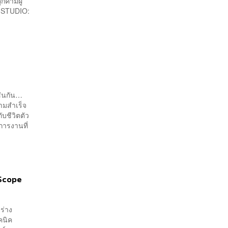
กคามผู้
D STUDIO:
เช่นกัน…
ามสำเร็จ
ับชีวิตตัว
การงานที่
-Scope
ร่าง
คนิค