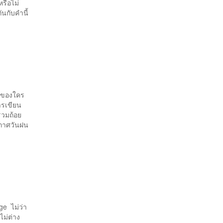
รือไม่
นกับคำนี้
รดของใคร
ารเขียน
รวมถ้อย
ากาศวันฝน
ge ไม่ว่า
ไม่ต่าง