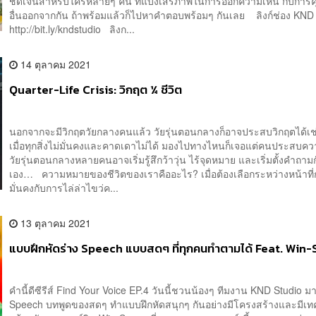
ชัดเจนสำหรับใครหลายๆ คน ที่แบ่งเสรีภาพในการออกความเห็น กับการคุ
อื่นออกจากกัน ถ้าพร้อมแล้วก็ไปหาคำตอบพร้อมๆ กันเลย ลิงก์ช่อง KN
http://bit.ly/kndstudio ลิงก...
14 ตุลาคม 2021
Quarter-Life Crisis: วิกฤต ¼ ชีวิต
นอกจากจะมีวิกฤตวัยกลางคนแล้ว วัยรุ่นตอนกลางก็อาจประสบวิกฤตได้
เมื่อทุกสิ่งไม่มั่นคงและคาดเดาไม่ได้ มองไปทางไหนก็เจอแต่คนประสบคว
วัยรุ่นตอนกลางหลายคนอาจเริ่มรู้สึกว้าวุ่น ไร้จุดหมาย และเริ่มตั้งคำถามก
เอง… ความหมายของชีวิตของเราคืออะไร? เมื่อต้องเลือกระหว่างหน้าที่
มั่นคงกับการไล่ล่าไขว่ค...
13 ตุลาคม 2021
แบบฝึกหัดร่าง Speech แบบสดๆ ที่ทุกคนทำตามได้ Feat. Win
คำนี้ดีซีรีส์ Find Your Voice EP.4 วันนี้ชวนน้องๆ ทีมงาน KND Studio มา
Speech บทพูดของสดๆ ทำแบบฝึกหัดสนุกๆ กันอย่างมีโครงสร้างและมีเท