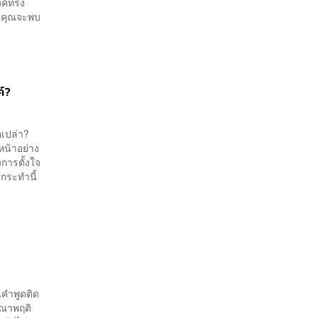
งค์ทรง
ว คุณจะพบ
์?
ือเปล่า?
หน้าอย่าง
งการตั้งใจ
กระทำนี้
็นคำพูดติด
รณาพฤติ