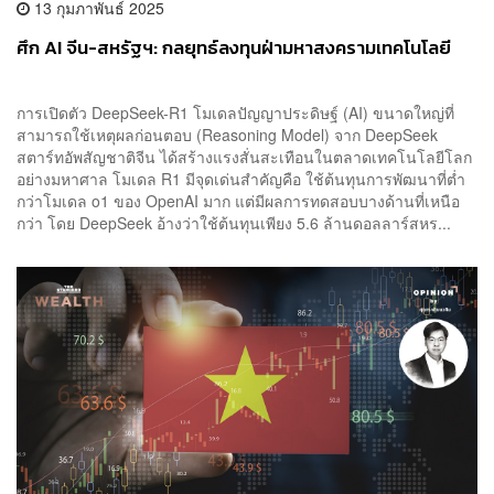
13 กุมภาพันธ์ 2025
ศึก AI จีน-สหรัฐฯ: กลยุทธ์ลงทุนฝ่ามหาสงครามเทคโนโลยี
การเปิดตัว DeepSeek-R1 โมเดลปัญญาประดิษฐ์ (AI) ขนาดใหญ่ที่
สามารถใช้เหตุผลก่อนตอบ (Reasoning Model) จาก DeepSeek
สตาร์ทอัพสัญชาติจีน ได้สร้างแรงสั่นสะเทือนในตลาดเทคโนโลยีโลก
อย่างมหาศาล โมเดล R1 มีจุดเด่นสำคัญคือ ใช้ต้นทุนการพัฒนาที่ต่ำ
กว่าโมเดล o1 ของ OpenAI มาก แต่มีผลการทดสอบบางด้านที่เหนือ
กว่า โดย DeepSeek อ้างว่าใช้ต้นทุนเพียง 5.6 ล้านดอลลาร์สหร...