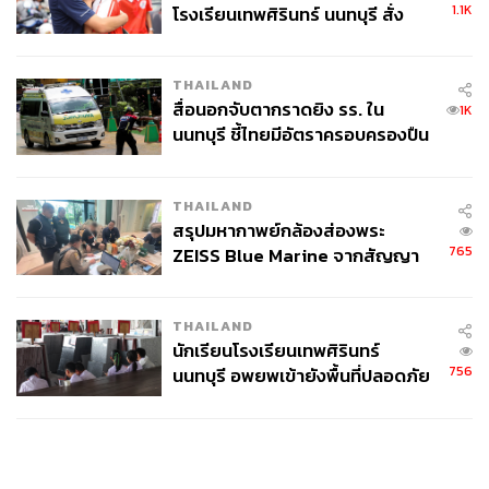
1.1K
โรงเรียนเทพศิรินทร์ นนทบุรี สั่ง
ค้นหา 2 รอบยืนยันไร้คนติดค้าง พบ
ศพปู่-ย่าที่บ้านพักผู้ก่อเหตุ
THAILAND
สื่อนอกจับตากราดยิง รร. ใน
1K
นนทบุรี ชี้ไทยมีอัตราครอบครองปืน
สูงในระดับต้นของภูมิภาค
THAILAND
สรุปมหากาพย์กล้องส่องพระ
765
ZEISS Blue Marine จากสัญญา
ผลิต 8.3 ล้าน สู่ข้อพิพาท ‘มา
เวลล์ฯ’ ฟ้อง ‘โทน บางแค’ ผิดนัด
THAILAND
จ่ายหนี้-แอบระบุแบรนด์
นักเรียนโรงเรียนเทพศิรินทร์
756
นนทบุรี อพยพเข้ายังพื้นที่ปลอดภัย
ชั่วคราว หลังเหตุใช้อาวุธปืนภายใน
โรงเรียนคลี่คลาย