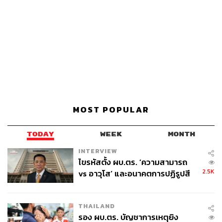
MOST POPULAR
TODAY
WEEK
MONTH
INTERVIEW
ไขรหัสตั้ง ผบ.ตร. ‘ความสามารถ
2.5K
vs อาวุโส’ และอนาคตการปฏิรูปสี
กากี กับ พล.ต.อ. เอก อังสนานนท์
THAILAND
รอง ผบ.ตร. บัญชาการเหตุยิง