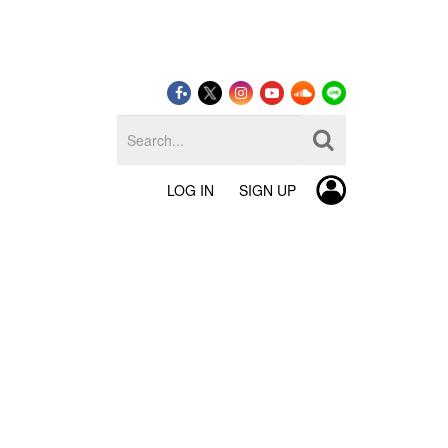
LOG IN
SIGN UP