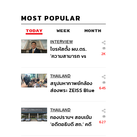
MOST POPULAR
TODAY
WEEK
MONTH
INTERVIEW
ไขรหัสตั้ง ผบ.ตร.
2K
‘ความสามารถ vs
อาวุโส’ และอนาคตการ
ปฏิรูปสีกากี กับ
พล.ต.อ. เอก อังสนา
THAILAND
สรุปมหากาพย์กล้อง
นนท์
645
ส่องพระ ZEISS Blue
Marine จากสัญญา
ผลิต 8.3 ล้าน สู่ข้อ
พิพาท ‘มาเวลล์ฯ’ ฟ้อง
THAILAND
กองปราบฯ สอบเข้ม
‘โทน บางแค’ ผิดนัด
627
‘อดีตอธิบดี สถ.’ คดี
จ่ายหนี้-แอบระบุ
ทุจริตสอบท้องถิ่น แจ้ง
แบรนด์