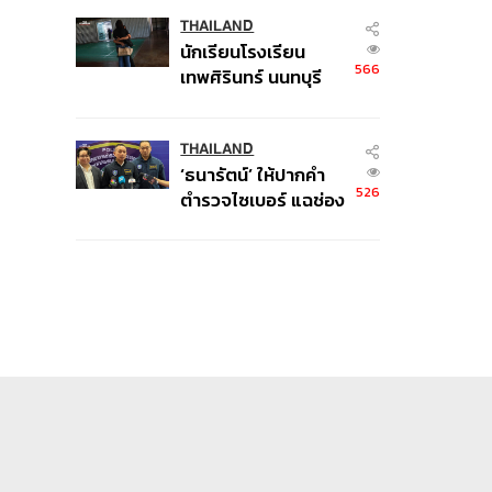
6 ข้อหาหนัก จ่อชง
ป.ป.ช. 12 ส.ค. นี้
THAILAND
นักเรียนโรงเรียน
566
เทพศิรินทร์ นนทบุรี
อพยพเข้ายังพื้นที่
ปลอดภัยชั่วคราว หลัง
เหตุใช้อาวุธปืนภายใน
THAILAND
‘ธนารัตน์’ ให้ปากคำ
โรงเรียนคลี่คลาย
526
ตำรวจไซเบอร์ แฉช่อง
โหว่ 20 หน่วยงานรัฐ
ยันไร้นัยทางการเมือง