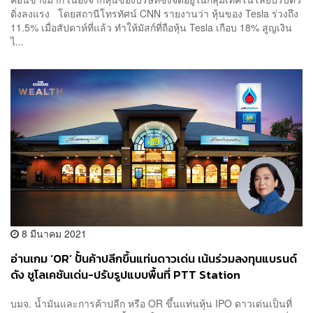
ดิ่งลงแรง โดยสถานีโทรทัศน์ CNN รายงานว่า หุ้นของ Tesla ร่วงถึง
11.5% เมื่อสัปดาห์ที่แล้ว ทำให้มัสก์ที่ถือหุ้น Tesla เกือบ 18% สูญเงิน
ไ...
8 มีนาคม 2021
อ่านเกม ‘OR’ ปั้นค้าปลีกขึ้นแท่นดาวเด่น เน้นร่วมลงทุนแบรนด์
ดัง ชูโลเคชันเด่น-ปรับรูปแบบพื้นที่ PTT Station
บมจ. น้ำมันและการค้าปลีก หรือ OR ขึ้นแท่นหุ้น IPO ดาวเด่นเป็นที่