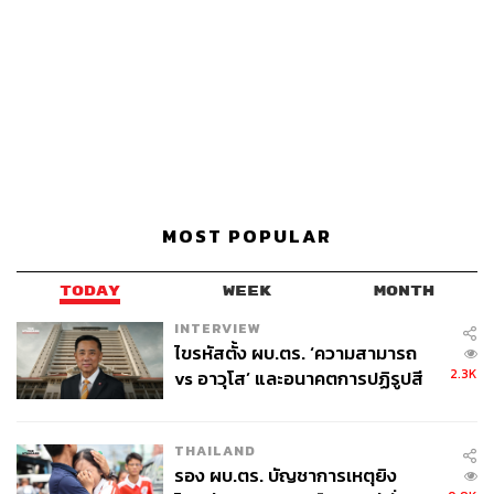
MOST POPULAR
TODAY
WEEK
MONTH
INTERVIEW
ไขรหัสตั้ง ผบ.ตร. ‘ความสามารถ
2.3K
vs อาวุโส’ และอนาคตการปฏิรูปสี
กากี กับ พล.ต.อ. เอก อังสนานนท์
THAILAND
รอง ผบ.ตร. บัญชาการเหตุยิง