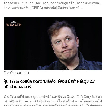
ดำรงตำแหน่งประธานคณะกรรมการกำกับดูแลด้านการธนาคารและ
การประกันของจีน (CBIRC) กล่าวต่อผู้สื่อข่าวในกรุงปั...
8 มีนาคม 2021
หุ้น Tesla ดิ่งหนัก ฉุดความมั่งคั่ง ‘อีลอน มัสก์’ หล่นวูบ 2.7
หมื่นล้านดอลลาร์
ช่วงสัปดาห์ที่ผ่านมา มูลค่าทรัพย์สินสุทธิของ อีลอน มัสก์ นักธุรกิจมหา
เศรษฐีผู้ก่อตั้ง Tesla บริษัทผู้ผลิตรถยนต์ไฟฟ้าชั้นนำของโลกหดหายไป
ค่อนข้างมาก เนื่องจากหุ้นของบริษัทซึ่งจัดอยู่ในกลุ่มเทคโนโลยีปรับตัว