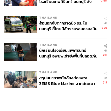
0.9K
โรงเรียนเทพศิรินทร์ นนทบุรี สั่ง
ค้นหา 2 รอบยืนยันไร้คนติดค้าง พบ
ศพปู่-ย่าที่บ้านพักผู้ก่อเหตุ
THAILAND
สื่อนอกจับตากราดยิง รร. ใน
826
นนทบุรี ชี้ไทยมีอัตราครอบครองปืน
สูงในระดับต้นของภูมิภาค
THAILAND
นักเรียนโรงเรียนเทพศิรินทร์
718
นนทบุรี อพยพเข้ายังพื้นที่ปลอดภัย
ชั่วคราว หลังเหตุใช้อาวุธปืนภายใน
โรงเรียนคลี่คลาย
THAILAND
สรุปมหากาพย์กล้องส่องพระ
717
ZEISS Blue Marine จากสัญญา
ผลิต 8.3 ล้าน สู่ข้อพิพาท ‘มา
เวลล์ฯ’ ฟ้อง ‘โทน บางแค’ ผิดนัด
จ่ายหนี้-แอบระบุแบรนด์