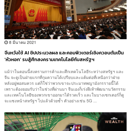
8 มีนาคม 2021
จีนหวังใช้ AI ชิปประมวลผล และคอมพิวเตอร์เชิงควอนตัมเป็น
‘หัวหอก’ รบสู้ศึกสงครามเทคโนโลยีกับสหรัฐฯ
แม้ว่าในตอนนี้สงครามการค้าและศึกเทคโนโลยีระหว่างสหรัฐฯ และ
จีน จะดูเป็นฝ่ายแรกที่กุมความได้เปรียบและแต้มต่อที่เหนือกว่าฝ่าย
หลังอยู่พอสมควร แต่ก็ใช่ว่าพวกเขาจะประมาทพญามังกรรายนี้ได้
เพราะต้องยอมรับว่าในช่วงที่ผ่านมา จีนเองก็เร่งฝีเท้าพัฒนานวัตกรรม
และเทคโนโลยีของพวกเขาออกมาได้รวดเร็ว และในบางเซกเตอร์ก็ดู
จะแซงหน้าสหรัฐฯ ไปแล้วด้วยซ้ำ ตัวอย่างเช่น 5G ...