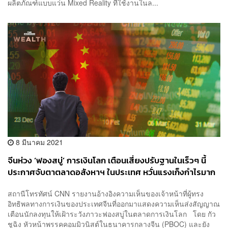
ผลิตภัณฑ์แบบแว่น Mixed Reality ที่ใช้งานในล...
8 มีนาคม 2021
จีนห่วง ‘ฟองสบู่’ การเงินโลก เตือนเสี่ยงปรับฐานในเร็วๆ นี้
ประกาศจับตาตลาดอสังหาฯ ในประเทศ หวั่นแรงเก็งกำไรมาก
เกินไป
สถานีโทรทัศน์ CNN รายงานอ้างอิงความเห็นของเจ้าหน้าที่ผู้ทรง
อิทธิพลทางการเงินของประเทศจีนที่ออกมาแสดงความเห็นส่งสัญญาณ
เตือนนักลงทุนให้เฝ้าระวังภาวะฟองสบู่ในตลาดการเงินโลก โดย กัว
ชูฉิง หัวหน้าพรรคคอมมิวนิสต์ในธนาคารกลางจีน (PBOC) และยัง