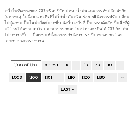
Delivery
หนึ่งในทิศทางของ OR หรือบริษัท ปตท. น้ำมันและการค้าปลีก จำกัด
(มหาชน) ในฝั่งของธุรกิจที่ไม่ใช่นํ้ามันหรือ Non-oil คือการปรับเปลี่ยน
ไปสู่ความเป็นไลฟ์สไตล์มากขึ้น ดังนั้นอะไรที่เป็นเทรนด์หรือเป็นสิ่งที่ผู้
บริโภคให้ความสนใจ และสามารถตอบโจทย์ทางธุรกิจได้ OR ก็จะหัน
ไปรุกมากขึ้น เมื่อเทรนด์สั่งอาหารกำลังมาแรงเป็นอย่างมาก โดย
เฉพาะช่วงการระบาด...
1,100 of 1,197
« FIRST
«
...
10
20
30
...
1,099
1,100
1,101
...
1,110
1,120
1,130
...
»
LAST »