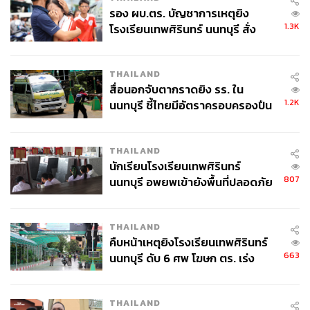
รอง ผบ.ตร. บัญชาการเหตุยิง
1.3K
โรงเรียนเทพศิรินทร์ นนทบุรี สั่ง
ค้นหา 2 รอบยืนยันไร้คนติดค้าง พบ
ศพปู่-ย่าที่บ้านพักผู้ก่อเหตุ
THAILAND
สื่อนอกจับตากราดยิง รร. ใน
1.2K
นนทบุรี ชี้ไทยมีอัตราครอบครองปืน
สูงในระดับต้นของภูมิภาค
THAILAND
นักเรียนโรงเรียนเทพศิรินทร์
807
นนทบุรี อพยพเข้ายังพื้นที่ปลอดภัย
ชั่วคราว หลังเหตุใช้อาวุธปืนภายใน
โรงเรียนคลี่คลาย
THAILAND
คืบหน้าเหตุยิงโรงเรียนเทพศิรินทร์
663
นนทบุรี ดับ 6 ศพ โฆษก ตร. เร่ง
สอบปมขโมยปืนปู่ก่อเหตุ
THAILAND