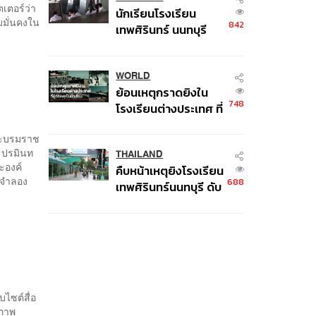
เตอร์ว่า
นักเรียนโรงเรียน
มมั่นคงใน
842
เทพศิรินทร์ นนทบุรี
อพยพเข้ายังพื้นที่
ปลอดภัยชั่วคราว หลัง
เหตุใช้อาวุธปืนภายใน
WORLD
ย้อนเหตุกราดยิงใน
โรงเรียนคลี่คลาย
748
โรงเรียนต่างประเทศ ที่
ผู้ก่อเหตุเป็นนักเรียน
พระบรมราช
ะปรมินท
THAILAND
ะองค์
คืบหน้าเหตุยิงโรงเรียน
ี่จำลอง
688
เทพศิรินทร์นนทบุรี ดับ
6 ศพ โฆษก ตร. เร่ง
สอบปมขโมยปืนปู่ก่อ
เหตุ
บไซต์สื่อ
ยภาพ