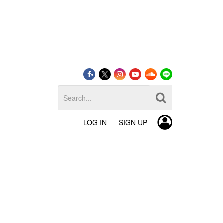
LOG IN
SIGN UP