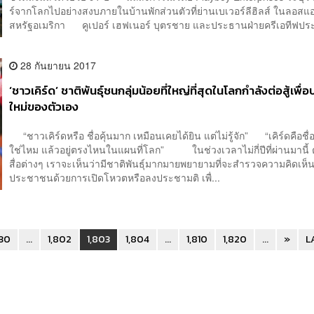
ร์จากโลกไปอย่างสงบภายในบ้านพักส่วนตัวที่ย่านเบเวอร์ลีฮิลส์ ในลอสแ
สหรัฐอเมริกา คูเปอร์ เฮฟเนอร์ บุตรชาย และประธานฝ่ายครีเอทีฟประ
28 กันยายน 2017
‘ชาวเคิร์ด’ ชาติพันธุ์ชนกลุ่มน้อยที่ใหญ่ที่สุดในโลกกำลังต่อสู้เพื่
ใหม่ของตัวเอง
“ชาวเคิร์ดหรือ ชื่อคุ้นมาก เหมือนเคยได้ยิน แต่ไม่รู้จัก” “เคิร์ดคือชื
ใช่ไหม แล้วอยู่ตรงไหนในแผนที่โลก” ในช่วงเวลาไม่กี่ปีที่ผ่านมานี้
สื่อต่างๆ เราจะเห็นว่ามีชาติพันธุ์มากมายพยายามที่จะสำรวจความคิดเห
ประชาชนด้วยการเปิดโหวตหรือลงประชามติ เพื่...
30
...
1,802
1,803
1,804
...
1,810
1,820
...
»
L