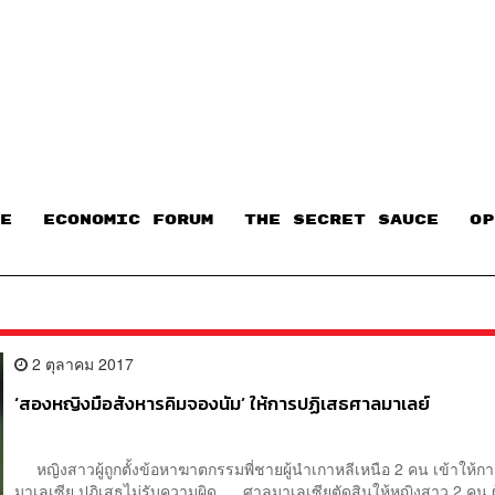
E
ECONOMIC FORUM
THE SECRET SAUCE​
OP
2 ตุลาคม 2017
‘สองหญิงมือสังหารคิมจองนัม’ ให้การปฏิเสธศาลมาเลย์
หญิงสาวผู้ถูกตั้งข้อหาฆาตกรรมพี่ชายผู้นำเกาหลีเหนือ 2 คน เข้าให้ก
มาเลเซีย ปฏิเสธไม่รับความผิด ศาลมาเลเซียตัดสินให้หญิงสาว 2 คน ผู้ถ