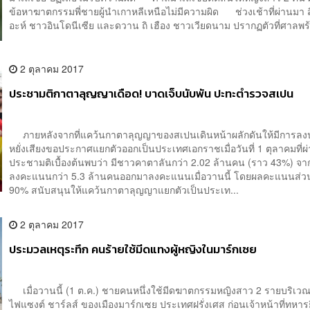
ข้อหาฆาตกรรมพี่ชายผู้นำเกาหลีเหนือไม่มีความผิด ช่วงเช้าที่ผ่านมา สิ
อะห์ ชาวอินโดนีเซีย และดวาน ถิ เฮือง ชาวเวียดนาม ปรากฏตัวที่ศาลพร้
2 ตุลาคม 2017
ประชามติกาตาลุญญาเดือด! บาดเจ็บนับพัน ปะทะตำรวจสเปน
ภายหลังจากที่แคว้นกาตาลุญญาของสเปนเดินหน้าผลักดันให้มีการลง
หยั่งเสียงขอประกาศแยกตัวออกเป็นประเทศเอกราชเมื่อวันที่ 1 ตุลาคมที่
ประชามติเบื้องต้นพบว่า มีชาวคาตาลันกว่า 2.02 ล้านคน (ราว 43%) จากผู้
ลงคะแนนกว่า 5.3 ล้านคนออกมาลงคะแนนเมื่อวานนี้ โดยผลคะแนนส่วน
90% สนับสนุนให้แคว้นกาตาลุญญาแยกตัวเป็นประเท...
2 ตุลาคม 2017
ประมวลเหตุระทึก คนร้ายใช้มีดแทงผู้หญิงในมาร์กเซย
เมื่อวานนี้ (1 ต.ค.) ชายคนหนึ่งใช้มีดฆาตกรรมหญิงสาว 2 รายบริเว
ไฟแซงต์ ชาร์ลส์ ของเมืองมาร์กเซย ประเทศฝรั่งเศส ก่อนเจ้าหน้าที่ทหารย