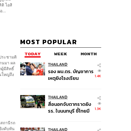
ติ ไอสิ
อ...
MOST POPULAR
TODAY
WEEK
MONTH
ประชามติ
ผ่านมา ผล
THAILAND
มีสิทธิ์
รอง ผบ.ตร. บัญชาการ
ใหญ่ถึง
1.4K
เหตุยิงโรงเรียน
เทพศิรินทร์ นนทบุรี สั่ง
ค้นหา 2 รอบยืนยันไร้
คนติดค้าง พบศพปู่-ย่า
THAILAND
สื่อนอกจับตากราดยิง
ที่บ้านพักผู้ก่อเหตุ
1.3K
รร. ในนนทบุรี ชี้ไทยมี
อัตราครอบครองปืนสูง
ณสถานีรถ
ในระดับต้นของภูมิภาค
ิงดับทัน
THAILAND