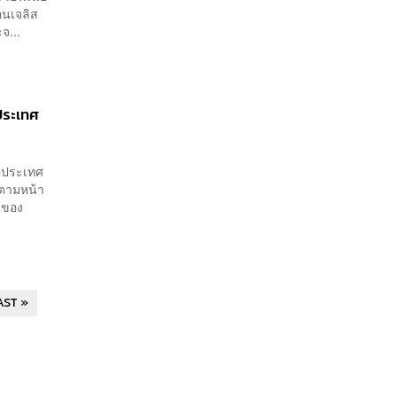
อนเจลิส
จ...
อประเทศ
่อประเทศ
 ตามหน้า
็นของ
AST »