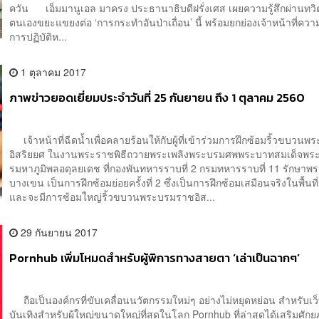
ควัน เอ็มมานูเอล มาครง ประธานาธิบดีฝรั่งเศส เผยความรู้สึกผ่านทวิต
ตนเองขยะแขยงต่อ ‘การกระทำอันป่าเถื่อน’ นี้ พร้อมยกย่องเจ้าหน้าที่ควา
การปฏิบัติห...
1 ตุลาคม 2017
ภาพข่าวยอดเยี่ยมประจำวันที่ 25 กันยายน ถึง 1 ตุลาคม 2560
เจ้าหน้าที่ฉีดน้ำเพื่อคลายร้อนให้กับผู้ที่เข้าร่วมการฝึกซ้อมริ้วขบวน
อิสริยยศ ในงานพระราชพิธีถวายพระเพลิงพระบรมศพพระบาทสมเด็จพร
รมหาภูมิพลอดุลยเดช ที่กองพันทหารราบที่ 2 กรมทหารราบที่ 11 รักษาพร
บางเขน เป็นการฝึกซ้อมย่อยครั้งที่ 2 ซึ่งเป็นการฝึกซ้อมเสมือนจริงในพื้นท
และจะมีการซ้อมใหญ่ริ้วขบวนพระบรมราชอิส...
29 กันยายน 2017
Pornhub เพิ่มโหมดสำหรับผู้พิการทางสายตา ‘เล่าเป็นฉากๆ’
ถือเป็นองค์กรที่ขับเคลื่อนนวัตกรรมใหม่ๆ อย่างไม่หยุดหย่อน สำหรับเว็
บันเทิงสำหรับผู้ใหญ่ขนาดใหญ่ที่สุดในโลก Pornhub ที่ล่าสุดได้เสริมศัก