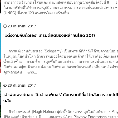
มาตรการคว่ำบาตรโสมแดง ภายหลังทดสอบอาวุธนิวเคลียร์ครั้งที่ 6 อ
ก็ตาม บริษัทที่ได้รับการอนุมัติจากคณะกรรมการความมั่นคงแห่งสหประช
(UNSC) ซึ่งรวมถึงโครงการโครงสร้างพื้น...
29 กันยายน 2017
‘แต่งงานกับตัวเอง’ เทรนด์ฮิตของเหล่าคนโสด 2017
การแต่งงานกับตัวเอง (Sologamy) เป็นเทรนด์ที่กำลังได้รับความนิยม
ในหมู่คนโสดทั่วโลก ถ้าการพบเจอใครบางคนแล้วทำให้เราต้องเจ็บและเส
ซ้ำแล้วซ้ำเล่า บางครั้งการลุกขึ้นยืนและก้าวออกมาจากตรงนั้นและมอบค
กับตัวเอง อยู่กับตัวเอง แต่งงานกับตัวเอง ก็อาจเป็นทางเลือกที่น่าสนใจสำ
คุดหลายคน &nb...
28 กันยายน 2017
เจ้าพ่อเพลย์บอย ‘ฮิวจ์ เฮฟเนอร์’ กับมรดกที่ทิ้งไว้หลังการจากไปไม
กลับ
ฮิวจ์ เฮฟเนอร์ (Hugh Hefner) ผู้ก่อตั้งนิตยสารปลุกใจเสือป่าอย่าง Pla
ชีวิตลงแล้วด้วยวัย 91 ปี แถลงการณ์โดย Playboy Enterprises ระบุว่