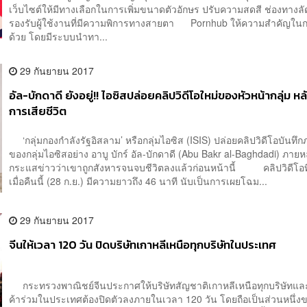
เว็บไซต์ให้มีทางเลือกในการเพิ่มขนาดตัวอักษร ปรับความสดสี ช่องทางลัด 
รองรับผู้ใช้งานที่มีความพิการทางสายตา Pornhub ให้ความสำคัญใน
ด้วย โดยมีระบบนำทา...
29 กันยายน 2017
อัล-บักดาดี ยังอยู่!! ไอซิสปล่อยคลิปวิดีโอใหม่ของหัวหน้ากลุ่ม หลั
การเสียชีวิต
‘กลุ่มกองกำลังรัฐอิสลาม’ หรือกลุ่มไอซิส (ISIS) ปล่อยคลิปวิดีโอบันทึก
ของกลุ่มไอซิสอย่าง อาบู บักร์ อัล-บักดาดี (Abu Bakr al-Baghdadi) ภายหล
กระแสข่าวว่าเขาถูกสังหารจนจบชีวิตลงแล้วก่อนหน้านี้ คลิปวิดีโอที
เมื่อคืนนี้ (28 ก.ย.) มีความยาวถึง 46 นาที นับเป็นการเผยโฉม...
29 กันยายน 2017
จีนให้เวลา 120 วัน ปิดบริษัทเกาหลีเหนือทุกบริษัทในประเทศ
กระทรวงพาณิชย์จีนประกาศให้บริษัทสัญชาติเกาหลีเหนือทุกบริษัทแล
ค้าร่วมในประเทศต้องปิดตัวลงภายในเวลา 120 วัน โดยถือเป็นส่วนหนึ่ง