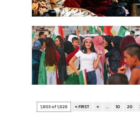
1,803 of 1,828
« FIRST
«
...
10
20