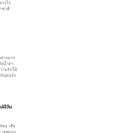
ย่างไร
าชาติ
อย่างมาก
ียน้ำตา
วามรักให้
หรับคนรัก
่มีวัน
yboy เสีย
า เฮฟเนอ