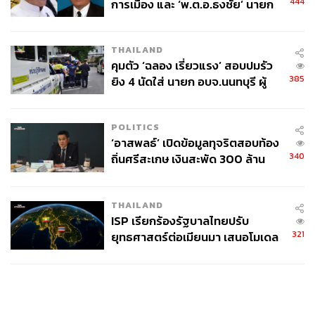
444
การเมือง และ ‘พ.ต.อ.ธงชัย’ นายก
อบจ. นนทบุรี หลายสมัย บุคคล
สำคัญในเหตุยิง
THAILAND
คุมตัว ‘ฉลอง เรี่ยวแรง’ สอบปมรัว
385
ยิง 4 นัดใส่ นายก อบจ.นนทบุรี ผู้
ว่าฯ ลงพื้นที่ตรวจสอบเร่งหาสาเหตุ
POLITICS
‘อาสพลธ์’ เปิดข้อมูลทุจริตสอบท้อง
340
ถิ่นศรีสะเกษ เงินสะพัด 300 ล้าน
จ่อขยายผลรื้อคดีทั่วประเทศ
THAILAND
ISP เรียกร้องรัฐบาลไทยปรับ
321
ยุทธศาสตร์ต่อเมียนมา เสนอโมเดล
‘3 ระเบียง’ รับมือภัยคุกคามข้าม
แดน