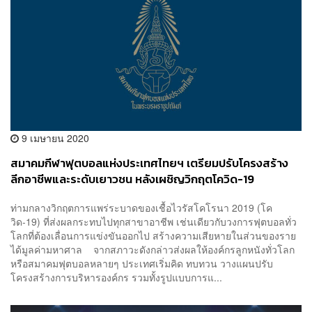
9 เมษายน 2020
สมาคมกีฬาฟุตบอลแห่งประเทศไทยฯ เตรียมปรับโครงสร้าง
ลีกอาชีพและระดับเยาวชน หลังเผชิญวิกฤตโควิด-19
ท่ามกลางวิกฤตการแพร่ระบาดของเชื้อไวรัสโคโรนา 2019 (โค
วิด-19) ที่ส่งผลกระทบไปทุกสาขาอาชีพ เช่นเดียวกับวงการฟุตบอลทั่ว
โลกที่ต้องเลื่อนการแข่งขันออกไป สร้างความเสียหายในส่วนของราย
ได้มูลค่ามหาศาล จากสภาวะดังกล่าวส่งผลให้องค์กรลูกหนังทั่วโลก
หรือสมาคมฟุตบอลหลายๆ ประเทศเริ่มคิด ทบทวน วางแผนปรับ
โครงสร้างการบริหารองค์กร รวมทั้งรูปแบบการแ...