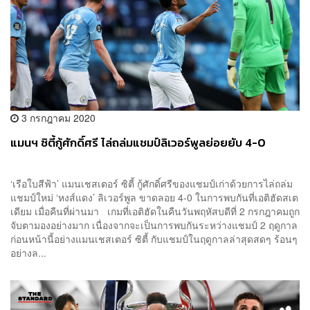
3 กรกฎาคม 2020
แมนฯ ซิตี้กู้ศักดิ์ศรี ไล่ถล่มแชมป์ลิเวอร์พูลย่อยยับ 4-0
‘เรือใบสีฟ้า’ แมนเชสเตอร์ ซิตี้ กู้ศักดิ์ศรีของแชมป์เก่าด้วยการไล่ถล่ม
แชมป์ใหม่ ‘หงส์แดง’ ลิเวอร์พูล ขาดลอย 4-0 ในการพบกันที่เอติฮัดสเต
เดียม เมื่อคืนที่ผ่านมา เกมที่เอติฮัดในคืนวันพฤหัสบดีที่ 2 กรกฎาคมถูก
จับตามองอย่างมาก เนื่องจากจะเป็นการพบกันระหว่างแชมป์ 2 ฤดูกาล
ก่อนหน้านี้อย่างแมนเชสเตอร์ ซิตี้ กับแชมป์ในฤดูกาลล่าสุดสดๆ ร้อนๆ
อย่างล...