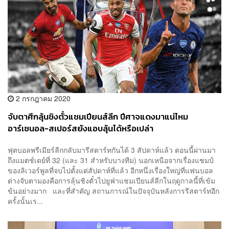
2 กรกฎาคม 2020
จับตาศึกลุ้นชิงตั๋วแชมเปียนส์ลีก ปีศาจแดงมาแน่ไหม
อาร์เซนอล-สเปอร์สยังแอบลุ้นได้หรือเปล่า
ฟุตบอลพรีเมียร์ลีกกลับมารีสตาร์ทกันได้ 3 สัปดาห์แล้ว ตอนนี้ผ่านมา
ถึงแมตช์เดย์ที่ 32 (และ 31 สำหรับบางทีม) นอกเหนือจากเรื่องแชมป์
ของลิเวอร์พูลที่จบไปตั้งแต่สัปดาห์ที่แล้ว อีกหนึ่งเรื่องใหญ่ที่แฟนบอล
ต่างจับตามองคือการลุ้นชิงตั๋วไปยูฟ่าแชมเปียนส์​ลีกในฤดูกาลนี้ที่เข้ม
ข้นอย่างมาก และที่สำคัญ สถานการณ์ในปัจจุบันหลังการรีสตาร์ทอีก
ครั้งนั้นเร...