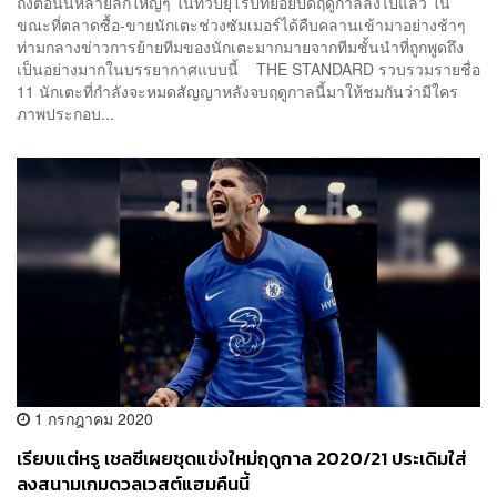
ถึงตอนนี้หลายลีกใหญ่ๆ ในทวีปยุโรปทยอยปิดฤดูกาลลงไปแล้ว ใน
ขณะที่ตลาดซื้อ-ขายนักเตะช่วงซัมเมอร์ได้คืบคลานเข้ามาอย่างช้าๆ
ท่ามกลางข่าวการย้ายทีมของนักเตะมากมายจากทีมชั้นนำที่ถูกพูดถึง
เป็นอย่างมากในบรรยากาศแบบนี้ THE STANDARD รวบรวมรายชื่อ
11 นักเตะที่กำลังจะหมดสัญญาหลังจบฤดูกาลนี้มาให้ชมกันว่ามีใคร
ภาพประกอบ...
1 กรกฎาคม 2020
เรียบแต่หรู เชลซีเผยชุดแข่งใหม่ฤดูกาล 2020/21 ประเดิมใส่
ลงสนามเกมดวลเวสต์แฮมคืนนี้