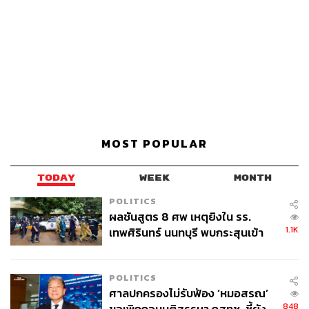
MOST POPULAR
TODAY
WEEK
MONTH
POLITICS
ผลชันสูตร 8 ศพ เหตุยิงใน รร.
1.1K
เทพศิรินทร์ นนทบุรี พบกระสุนเข้า
จุดสำคัญ ‘ศีรษะ-หน้าอก’ ครูถูกยิง
4 นัด จากระยะไกล
POLITICS
ศาลปกครองไม่รับฟ้อง ‘หมอสรณ’
848