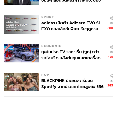
ขอเพิกถอนมติสรรหา กสทช. ชี้ยัง
ไม่ใช่ผู้เดือดร้อนเสียหาย
SPORT
adidas เปิดตัว Adizero EVO SL
788
EXO คอลเล็กชันพิเศษรับฤดูกาล
College Football
ECONOMIC
ยุคใหม่รถ EV ราคาเริ่ม (ถูก) กว่า
425
รถไฮบริด หลังต้นทุนแบตเตอรี่ลด
ลง - จีนแห่บุกตลาดเกิดใหม่
POP
BLACKPINK มียอดสตรีมบน
385
Spotify จากประเทศไทยสูงถึง 536
ล้านครั้ง ตลอด 10 ปีที่ผ่านมา