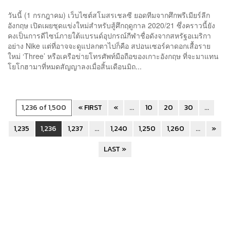
วันนี้ (1 กรกฎาคม) เว็บไซต์สโมสรเชลซี ยอดทีมจากศึกพรีเมียร์ลีก
อังกฤษ เปิดเผยชุดแข่งใหม่สำหรับสู้ศึกฤดูกาล 2020/21 ซึ่งคราวนี้ยัง
คงเป็นการดีไซน์ภายใต้แบรนด์อุปกรณ์กีฬาชื่อดังจากสหรัฐอเมริกา
อย่าง Nike แต่ที่อาจจะดูแปลกตาไปก็คือ สปอนเซอร์คาดอกเสื้อราย
ใหม่ ‘Three’ หรือเครือข่ายโทรศัพท์มือถือของเกาะอังกฤษ ที่จะมาแทน
โยโกฮามาที่หมดสัญญาลงเมื่อสิ้นเดือนมิถ...
1,236 of 1,500
« FIRST
«
...
10
20
30
...
1,235
1,236
1,237
...
1,240
1,250
1,260
...
»
LAST »