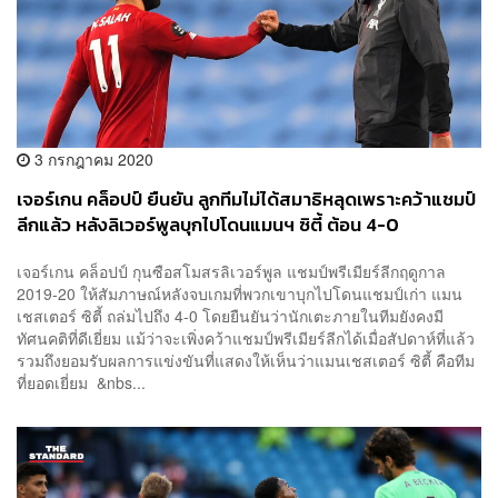
3 กรกฎาคม 2020
เจอร์เกน คล็อปป์ ยืนยัน ลูกทีมไม่ได้สมาธิหลุดเพราะคว้าแชมป์
ลีกแล้ว หลังลิเวอร์พูลบุกไปโดนแมนฯ ซิตี้ ต้อน 4-0
เจอร์เกน คล็อปป์ กุนซือสโมสรลิเวอร์พูล แชมป์พรีเมียร์ลีกฤดูกาล
2019-20 ให้สัมภาษณ์หลังจบเกมที่พวกเขาบุกไปโดนแชมป์เก่า แมน
เชสเตอร์ ซิตี้ ถล่มไปถึง 4-0 โดยยืนยันว่านักเตะภายในทีมยังคงมี
ทัศนคติที่ดีเยี่ยม แม้ว่าจะเพิ่งคว้าแชมป์พรีเมียร์ลีกได้เมื่อสัปดาห์ที่แล้ว
รวมถึงยอมรับผลการแข่งขันที่แสดงให้เห็นว่าแมนเชสเตอร์ ซิตี้ คือทีม
ที่ยอดเยี่ยม &nbs...