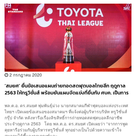
2 กรกฎาคม 2020
‘สมยศ’ ยื่นข้อเสนอแผนถ่ายทอดสดฟุตบอลไทยลีก ฤดูกาล
2563 ให้ทรูวิชั่นส์ พร้อมยันแผนจัดแข่งที่ยื่นกับ ศบค. เป็นการ
แข่งแบบปิด
พล.ต.อ. ดร.สมยศ พุ่มพันธุ์ม่วง นายกสมาคมกีฬาฟุตบอลแห่งประเทศ
ไทยฯ เปิดเผยข้อเสนอของสมาคมฯ ที่แจ้งต่อผู้บริหารบริษัท ทรูวิชั่นส์
กรุ๊ป จำกัด หลังหารือเรื่องลิขสิทธิ์การถ่ายทอดสดฟุตบอลลีกอาชีพ
ประจำฤดูกาล 2563 โดย พล.ต.อ. ดร.สมยศ เปิดเผยว่า “จากการพูด
คุยหารือร่วมกับผู้บริหารทรูวิชั่นส์ ทุกอย่างเป็นไปด้วยความเข้าใจ
สมาคมได้ชี้แจงกฎเกณฑ์และ...