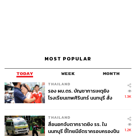
MOST POPULAR
TODAY
WEEK
MONTH
THAILAND
รอง ผบ.ตร. บัญชาการเหตุยิง
1.3K
โรงเรียนเทพศิรินทร์ นนทบุรี สั่ง
ค้นหา 2 รอบยืนยันไร้คนติดค้าง พบ
ศพปู่-ย่าที่บ้านพักผู้ก่อเหตุ
THAILAND
สื่อนอกจับตากราดยิง รร. ใน
1.2K
นนทบุรี ชี้ไทยมีอัตราครอบครองปืน