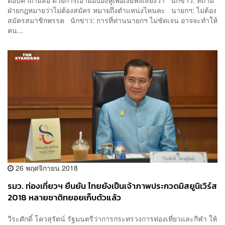
ฝ่ายกฎหมายว่าไม่ต้องสมัคร หมายถึงตำแหน่งไหนคะ นายกฯ: ไม่ต้อง
สมัครสมาชิกพรรค นักข่าว: การที่ท่านนายกฯ ไม่ชัดเจน อาจจะทำให้
คน...
26 พฤศจิกายน 2018
รมว. ท่องเที่ยวฯ ยืนยัน ไทยยังเป็นเจ้าภาพประกวดมิสยูนิเวิร์ส
2018 หลายชาติทยอยเก็บตัวแล้ว
วีระศักดิ์ โควสุรัตน์ รัฐมนตรีว่าการกระทรวงการท่องเที่ยวและกีฬา ให้