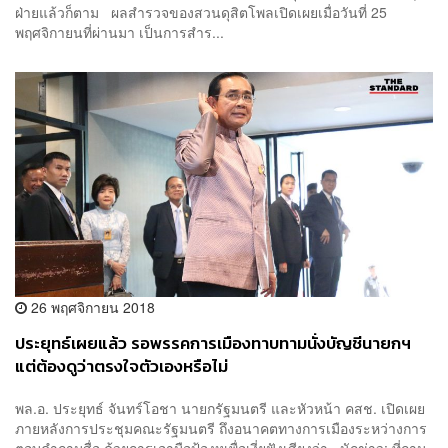
ฝ่ายแล้วก็ตาม ผลสำรวจของสวนดุสิตโพลเปิดเผยเมื่อวันที่ 25
พฤศจิกายนที่ผ่านมา เป็นการสำร...
26 พฤศจิกายน 2018
ประยุทธ์เผยแล้ว รอพรรคการเมืองทาบทามนั่งบัญชีนายกฯ
แต่ต้องดูว่าตรงใจตัวเองหรือไม่
พล.อ. ประยุทธ์ จันทร์โอชา นายกรัฐมนตรี และหัวหน้า คสช. เปิดเผย
ภายหลังการประชุมคณะรัฐมนตรี ถึงอนาคตทางการเมืองระหว่างการ
ตอบคำถามสื่อ ด้วยการเอามือป้องหูเพื่อเงี่ยฟังเสียงว่า นักข่าว: ที่ถาม