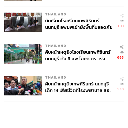
สูงในระดับต้นของภูมิภาค
THAILAND
นักเรียนโรงเรียนเทพศิรินทร์
813
นนทบุรี อพยพเข้ายังพื้นที่ปลอดภัย
ชั่วคราว หลังเหตุใช้อาวุธปืนภายใน
โรงเรียนคลี่คลาย
THAILAND
คืบหน้าเหตุยิงโรงเรียนเทพศิรินทร์
665
นนทบุรี ดับ 6 ศพ โฆษก ตร. เร่ง
สอบปมขโมยปืนปู่ก่อเหตุ
THAILAND
คืบหน้าเหตุยิงเทพศิรินทร์ นนทบุรี
530
เด็ก 14 เสียชีวิตที่โรงพยาบาล สธ.
ยืนยันครูเสียชีวิต 5 ราย เจ็บ 22
ราย