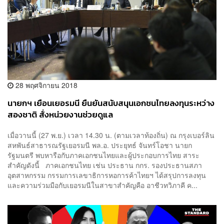
28 พฤศจิกายน 2018
นายกฯ เยือนเยอรมนี ยืนยันสนับสนุนเอกชนไทยลงทุนระหว่าง
สองชาติ สั่งหน่วยงานช่วยดูแล
เมื่อวานนี้ (27 พ.ย.) เวลา 14.30 น. (ตามเวลาท้องถิ่น) ณ กรุงเบอร์ลิน
สหพันธ์สาธารณรัฐเยอรมนี พล.อ. ประยุทธ์ จันทร์โอชา นายก
รัฐมนตรี พบหารือกับภาคเอกชนไทยและผู้ประกอบการไทย สาระ
สำคัญดังนี้ ภาคเอกชนไทย เช่น ประธาน กกร. รองประธานสภา
อุตสาหกรรม กรรมการเลขาธิการหอการค้าไทยฯ ได้สรุปการลงทุน
และความร่วมมือกับเยอรมนีในสาขาสำคัญคือ อาชีวทวิภาคี ค...