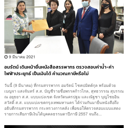
9 มีนาคม 2021
อมรัตน์ เดินหน้ายื่นหนังสือสรรพากร ตรวจสอบค่าน้ำ-ค่า
ไฟฟ้าประยุทธ์ เป็นเงินได้ คำนวณภาษีหรือไม่
วันนี้ (9 มีนาคม) ที่กรมสรรพากร อมรัตน์ โชคปมิตต์กุล พร้อมด้วย
เบญจา แสงจันทร์ ส.ส. บัญชีรายชื่อพรรคก้าวไกล, สุทธวรรณ สุบรรณ
ณ อยุธยา ส.ส. แบบแบ่งเขต จังหวัดนครปฐม และณัฐชา บุญไชยอิน
สวัสดิ์ ส.ส. แบบแบ่งเขตกรุงเทพมหานคร ได้ร่วมกันมายื่นหนังสือถึง
อธิบดีกรมสรรพากร กระทรวงการคลัง เพื่อขอให้ตรวจสอบแบบแสดง
รายการเสียภาษีเงินได้บุคคลธรรมดาปีภาษี 2557 จนถึง...