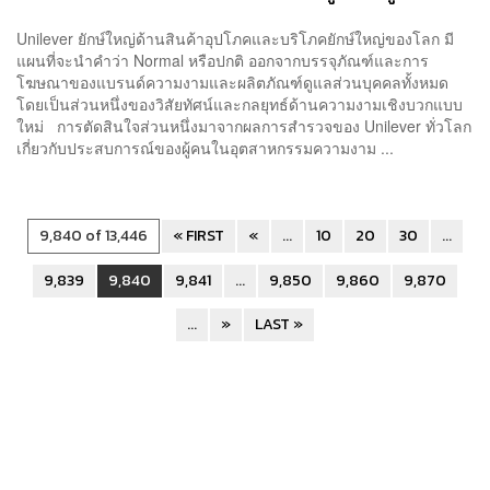
‘เป็นการกีดกัน’
Unilever ยักษ์ใหญ่ด้านสินค้าอุปโภคและบริโภคยักษ์ใหญ่ของโลก มี
แผนที่จะนำคำว่า Normal หรือปกติ ออกจากบรรจุภัณฑ์และการ
โฆษณาของแบรนด์ความงามและผลิตภัณฑ์ดูแลส่วนบุคคลทั้งหมด
โดยเป็นส่วนหนึ่งของวิสัยทัศน์และกลยุทธ์ด้านความงามเชิงบวกแบบ
ใหม่ การตัดสินใจส่วนหนึ่งมาจากผลการสำรวจของ Unilever ทั่วโลก
เกี่ยวกับประสบการณ์ของผู้คนในอุตสาหกรรมความงาม ...
9,840 of 13,446
« FIRST
«
...
10
20
30
...
9,839
9,840
9,841
...
9,850
9,860
9,870
...
»
LAST »