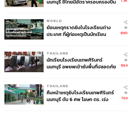
1.3K
นนทบุรี ชี้ไทยมีอัตราครอบครองปืน
สูงในระดับต้นของภูมิภาค
WORLD
ย้อนเหตุกราดยิงในโรงเรียนต่าง
890
ประเทศ ที่ผู้ก่อเหตุเป็นนักเรียน
THAILAND
นักเรียนโรงเรียนเทพศิรินทร์
864
นนทบุรี อพยพเข้ายังพื้นที่ปลอดภัย
ชั่วคราว หลังเหตุใช้อาวุธปืนภายใน
โรงเรียนคลี่คลาย
THAILAND
คืบหน้าเหตุยิงโรงเรียนเทพศิรินทร์
704
นนทบุรี ดับ 6 ศพ โฆษก ตร. เร่ง
สอบปมขโมยปืนปู่ก่อเหตุ