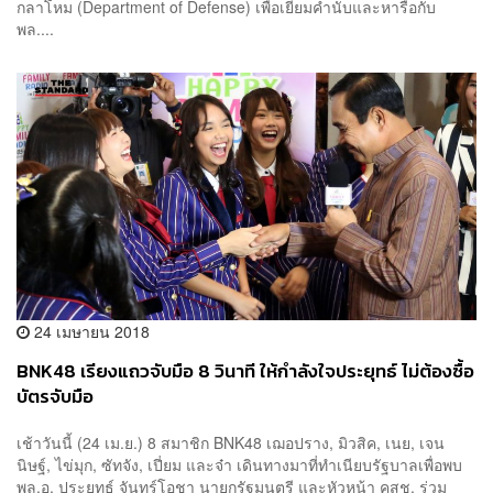
กลาโหม (Department of Defense) เพื่อเยี่ยมคำนับและหารือกับ
พล....
24 เมษายน 2018
BNK48 เรียงแถวจับมือ 8 วินาที ให้กำลังใจประยุทธ์ ไม่ต้องซื้อ
บัตรจับมือ
เช้าวันนี้ (24 เม.ย.) 8 สมาชิก BNK48 เฌอปราง, มิวสิค, เนย, เจน
นิษฐ์, ไข่มุก, ซัทจัง, เปี่ยม และจ๋า เดินทางมาที่ทำเนียบรัฐบาลเพื่อพบ
พล.อ. ประยุทธ์ จันทร์โอชา นายกรัฐมนตรี และหัวหน้า คสช. ร่วม