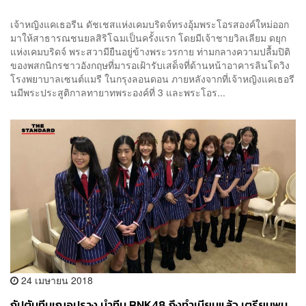
เจ้าหญิงแคเธอรีน ดัชเชสแห่งเคมบริดจ์ทรงอุ้มพระโอรสองค์ใหม่ออก
มาให้สาธารณชนยลสิริโฉมเป็นครั้งแรก โดยมีเจ้าชายวิลเลียม ดยุก
แห่งเคมบริดจ์ พระสวามียืนอยู่ข้างพระวรกาย ท่ามกลางความปลื้มปิติ
ของพสกนิกรชาวอังกฤษที่มารอเฝ้ารับเสด็จที่ด้านหน้าอาคารลินโดวิง
โรงพยาบาลเซนต์แมรี ในกรุงลอนดอน ภายหลังจากที่เจ้าหญิงแคเธอรี
นมีพระประสูติกาลทายาทพระองค์ที่ 3 และพระโอร...
24 เมษายน 2018
กัปตันทีมเฌอปราง นำทีม BNK48 ถึงทำเนียบแล้ว เตรียมพบ