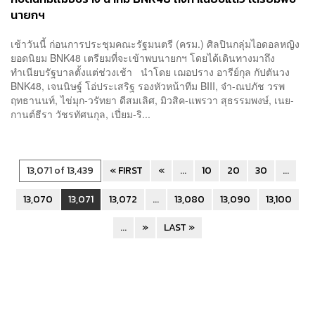
นายกฯ
เช้าวันนี้ ก่อนการประชุมคณะรัฐมนตรี (ครม.) ศิลปินกลุ่มไอดอลหญิง
ยอดนิยม BNK48 เตรียมที่จะเข้าพบนายกฯ โดยได้เดินทางมาถึง
ทำเนียบรัฐบาลตั้งแต่ช่วงเช้า นำโดย เฌอปราง อารีย์กุล กัปตันวง
BNK48, เจนนิษฐ์ โอ่ประเสริฐ รองหัวหน้าทีม BIII, จ๋า-ณปภัช วรพ
ฤทธานนท์, ไข่มุก-วรัทยา ดีสมเลิศ, มิวสิค-แพรวา สุธรรมพงษ์, เนย-
กานต์ธีรา วัชรทัศนกุล, เปี่ยม-ริ...
13,071 of 13,439
« FIRST
«
...
10
20
30
...
13,070
13,071
13,072
...
13,080
13,090
13,100
...
»
LAST »