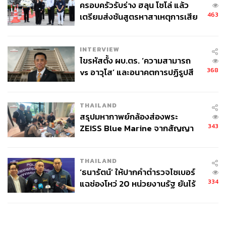
ครอบครัวรับร่าง ฮลุน โซโล่ แล้ว
463
เตรียมส่งชันสูตรหาสาเหตุการเสีย
ชีวิต
INTERVIEW
ไขรหัสตั้ง ผบ.ตร. ‘ความสามารถ
368
vs อาวุโส’ และอนาคตการปฏิรูปสี
กากี กับ พล.ต.อ. เอก อังสนานนท์
THAILAND
สรุปมหากาพย์กล้องส่องพระ
343
ZEISS Blue Marine จากสัญญา
ผลิต 8.3 ล้าน สู่ข้อพิพาท ‘มา
เวลล์ฯ’ ฟ้อง ‘โทน บางแค’ ผิดนัด
THAILAND
จ่ายหนี้-แอบระบุแบรนด์
‘ธนารัตน์’ ให้ปากคำตำรวจไซเบอร์
334
แฉช่องโหว่ 20 หน่วยงานรัฐ ยันไร้
นัยทางการเมือง