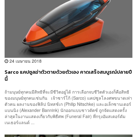
24 เมษายน 2018
Sarco แคปซูลฆ่าตัวตายด้วยตัวเอง คาดเสร็จสมบูรณ์ปลายปี
นี้
ถ้ามนุษย์ทุกคนมีสิทธิที่จะมีชีวิตอยู่ได้ การเลือกจบชีวิตตัวเองก็คือสิทธิ
ของมนุษย์ทุกคนเช่นกัน เจ้าซาร์โก้ (Sarco) แคปซูลโลงศพขนาดเท่า
ตัวคน ผลงานของฟิลิป นิทสช์เก (Philip Nitschke) และอเล็กซานเดอร์
แบนนิง (Alexander Bannink) นักออกแบบชาวดัตช์ ถูกจัดแสดงครั้ง
ล่าสุดในงานแสดงเกี่ยวกับพิธีศพ (Funeral Fair) ที่กรุงอัมสเตอร์ดัม
เนเธอร์แลนด์ ...