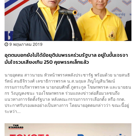
9 พฤษภาคม 2019
อุตตมบอกยังไม่ได้ข้อยุติปมพรรคร่วมรัฐบาล อยู่ในขั้นเจรจา
มั่นใจรวมเสียงเกิน 250 คุยพรรคเล็กแล้ว
นายอุตตม สาวนายน หัวหน้าพรรคพลังประชารัฐ พร้อมด้วย นายสนธิ
รัตน์ สนธิจิรวงศ์ เลขาธิการพรรค น.ส.นฤมล ภิญโญสินวัฒน์
กรรมการบริหารพรรค นายกอบศักดิ์ ภูตระกูล โฆษกพรรค และนายธน
กร วังบุญคงชนะ รองโฆษกพรรค ร่วมแถลงข่าวต่อสื่อมวลชนถึง
แนวทางการจัดตั้งรัฐบาล หลังคณะกรรมการการเลือกตั้ง หรือ กกต.
ประกาศรับรองผลอย่างเป็นทางการ โดยนายอุตตมกล่าวว่า ขณะนี้อยู่
ระหว่า...