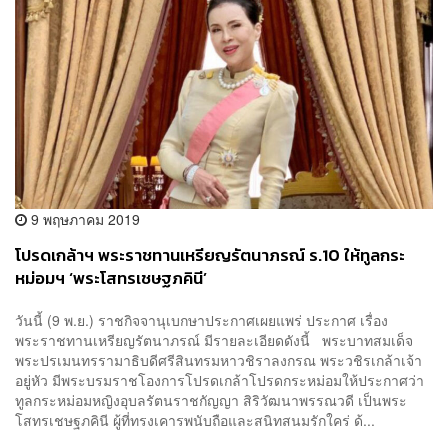
9 พฤษภาคม 2019
โปรดเกล้าฯ พระราชทานเหรียญรัตนาภรณ์ ร.10 ให้ทูลกระ
หม่อมฯ ‘พระโสทรเชษฐภคินี’
วันนี้ (9 พ.ย.) ราชกิจจานุเบกษาประกาศเผยแพร่ ประกาศ เรื่อง
พระราชทานเหรียญรัตนาภรณ์ มีรายละเอียดดังนี้ พระบาทสมเด็จ
พระปรเมนทรรามาธิบดีศรีสินทรมหาวชิราลงกรณ พระวชิรเกล้าเจ้า
อยู่หัว มีพระบรมราชโองการโปรดเกล้าโปรดกระหม่อมให้ประกาศว่า
ทูลกระหม่อมหญิงอุบลรัตนราชกัญญา สิริวัฒนาพรรณวดี เป็นพระ
โสทรเชษฐภคินี ผู้ที่ทรงเคารพนับถือและสนิทสนมรักใคร่ ด้...