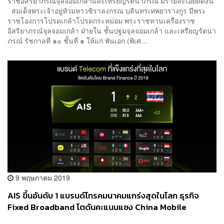
ราชอิสริยาภรณ์จุลจอมเกล้าและเหรียญรัตนาภรณ์ มีรายละเอียดดังนี้
สมเด็จพระเจ้าอยู่หัวมหาวชิราลงกรณ บดินทรเทพยวรางกูร มีพระ
ราชโองการโปรดเกล้าโปรดกระหม่อม พระราชทานเครื่องราช
อิสริยาภรณ์จุลจอมเกล้า ฝ่ายใน ชั้นปฐมจุลจอมเกล้า และเหรียญรัตนา
ภรณ์ รัชกาลที่ ๑๐ ชั้นที่ ๑ ให้แก่ พันเอก (พิเศ...
9 พฤษภาคม 2019
AIS ขึ้นอันดับ 1 แบรนด์โทรคมนาคมแกร่งสุดในโลก ธุรกิจ
Fixed Broadband โตดันคะแนนแซง China Mobile