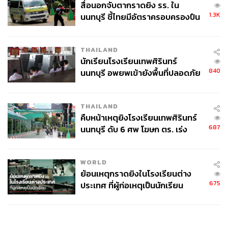
สื่อนอกจับตากราดยิง รร. ใน
1.3K
นนทบุรี ชี้ไทยมีอัตราครอบครองปืน
สูงในระดับต้นของภูมิภาค
THAILAND
นักเรียนโรงเรียนเทพศิรินทร์
840
นนทบุรี อพยพเข้ายังพื้นที่ปลอดภัย
ชั่วคราว หลังเหตุใช้อาวุธปืนภายใน
โรงเรียนคลี่คลาย
THAILAND
คืบหน้าเหตุยิงโรงเรียนเทพศิรินทร์
687
นนทบุรี ดับ 6 ศพ โฆษก ตร. เร่ง
สอบปมขโมยปืนปู่ก่อเหตุ
WORLD
ย้อนเหตุกราดยิงในโรงเรียนต่าง
675
ประเทศ ที่ผู้ก่อเหตุเป็นนักเรียน