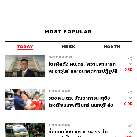
MOST POPULAR
TODAY
WEEK
MONTH
INTERVIEW
ไขรหัสตั้ง ผบ.ตร. ‘ความสามารถ
2.3K
vs อาวุโส’ และอนาคตการปฏิรูปสี
กากี กับ พล.ต.อ. เอก อังสนานนท์
THAILAND
รอง ผบ.ตร. บัญชาการเหตุยิง
0.9K
โรงเรียนเทพศิรินทร์ นนทบุรี สั่ง
ค้นหา 2 รอบยืนยันไร้คนติดค้าง พบ
ศพปู่-ย่าที่บ้านพักผู้ก่อเหตุ
THAILAND
สื่อนอกจับตากราดยิง รร. ใน