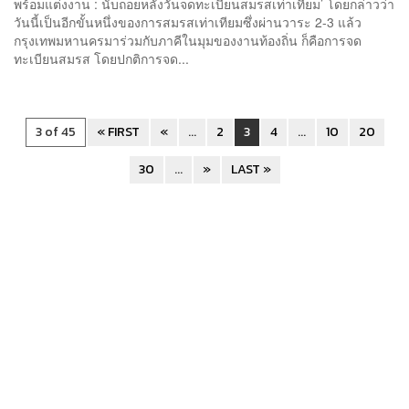
พร้อมแต่งงาน : นับถอยหลังวันจดทะเบียนสมรสเท่าเทียม’ โดยกล่าวว่า
วันนี้เป็นอีกขั้นหนึ่งของการสมรสเท่าเทียมซึ่งผ่านวาระ 2-3 แล้ว
กรุงเทพมหานครมาร่วมกับภาคีในมุมของงานท้องถิ่น ก็คือการจด
ทะเบียนสมรส โดยปกติการจด...
3 of 45
« FIRST
«
...
2
3
4
...
10
20
30
...
»
LAST »