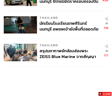
826
นนทบุรี ชี้ไทยมีอัตราครอบครองปืน
สูงในระดับต้นของภูมิภาค
THAILAND
นักเรียนโรงเรียนเทพศิรินทร์
718
นนทบุรี อพยพเข้ายังพื้นที่ปลอดภัย
ชั่วคราว หลังเหตุใช้อาวุธปืนภายใน
โรงเรียนคลี่คลาย
THAILAND
สรุปมหากาพย์กล้องส่องพระ
717
ZEISS Blue Marine จากสัญญา
ผลิต 8.3 ล้าน สู่ข้อพิพาท ‘มา
เวลล์ฯ’ ฟ้อง ‘โทน บางแค’ ผิดนัด
จ่ายหนี้-แอบระบุแบรนด์
News
Wealth
Pop