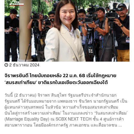
2 ธันวาคม 2024
จิราพรยินดี ไทยนับถอยหลัง 22 ม.ค. 68 เริ่มใช้กฎหมาย
‘สมรสเท่าเทียม’ ชาติแรกในเอเชียตะวันออกเฉียงใต้
วันนี้ (2 ธันวาคม) จิราพร สินธุไพร รัฐมนตรีประจำสำนักนายก
รัฐมนตรี ได้รับมอบหมายจาก แพทองธาร ชินวัตร นายกรัฐมนตรี เป็น
ผู้แทนกล่าวสุนทรพจน์ ในหัวข้อ ‘ความสำเร็จของสมรสเท่าเทียม
บันไดสู่การสร้างความเท่าเทียม’ ในงานแถลงข่าว ‘วันสมรสเท่าเทียม’
(Marriage Equality Day) ณ SCBX NEXT TECH ชั้น 4 ศูนย์การค้า
สยามพารากอน โดยมีองค์กรภาครัฐ ภาคเอกชน และสื่อมวลชน ...