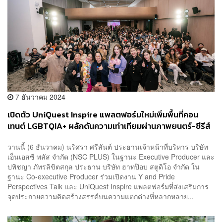
7 ธันวาคม 2024
เปิดตัว UniQuest Inspire แพลตฟอร์มใหม่เพิ่มพื้นที่คอน
เทนต์ LGBTQIA+ ผลักดันความเท่าเทียมผ่านภาพยนตร์-ซีรีส์
วาย-ซีรีส์ยูริ
วานนี้ (6 ธันวาคม) นริศรา ศรีสันต์ ประธานเจ้าหน้าที่บริหาร บริษัท
เอ็นเอสซี พลัส จำกัด (NSC PLUS) ในฐานะ Executive Producer และ
ปพิชญา ภัทรลิขิตสกุล ประธาน บริษัท ฮาทป๊อบ สตูดิโอ จำกัด ใน
ฐานะ Co-executive Producer ร่วมเปิดงาน Y and Pride
Perspectives Talk และ UniQuest Inspire แพลตฟอร์มที่ส่งเสริมการ
จุดประกายความคิดสร้างสรรค์บนความแตกต่างที่หลากหลาย...