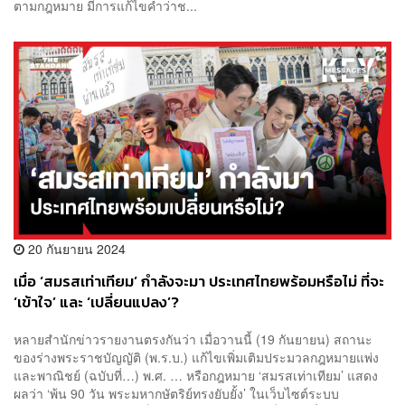
ตามกฎหมาย มีการแก้ไขคำว่าช...
20 กันยายน 2024
เมื่อ ‘สมรสเท่าเทียม’ กำลังจะมา ประเทศไทยพร้อมหรือไม่ ที่จะ
‘เข้าใจ’ และ ‘เปลี่ยนแปลง’?
หลายสำนักข่าวรายงานตรงกันว่า เมื่อวานนี้ (19 กันยายน) สถานะ
ของร่างพระราชบัญญัติ (พ.ร.บ.) แก้ไขเพิ่มเติมประมวลกฎหมายแพ่ง
และพาณิชย์ (ฉบับที่…) พ.ศ. … หรือกฎหมาย ‘สมรสเท่าเทียม’ แสดง
ผลว่า ‘พ้น 90 วัน พระมหากษัตริย์ทรงยับยั้ง’ ในเว็บไซต์ระบบ