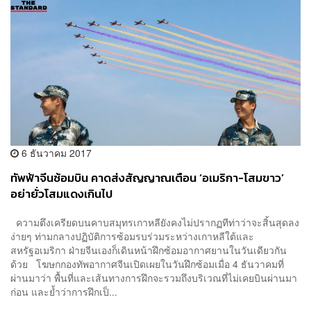
6 ธันวาคม 2017
ทัพฟ้าจีนซ้อมบิน คาดส่งสัญญาณเตือน ‘อเมริกา-โสมขาว’
อย่ายั่วโสมแดงเกินไป
ความตึงเครียดบนคาบสมุทรเกาหลียังคงไม่ปรากฏทีท่าว่าจะสิ้นสุดลง
ง่ายๆ ท่ามกลางปฏิบัติการซ้อมรบร่วมระหว่างเกาหลีใต้และ
สหรัฐอเมริกา ฝ่ายจีนเองก็เดินหน้าฝึกซ้อมอากาศยานในวันเดียวกัน
ด้วย โฆษกกองทัพอากาศจีนเปิดเผยในวันฝึกซ้อมเมื่อ 4 ธันวาคมที่
ผ่านมาว่า พื้นที่และเส้นทางการฝึกจะรวมถึงบริเวณที่ไม่เคยบินผ่านมา
ก่อน และย้ำว่าการฝึกเป็...