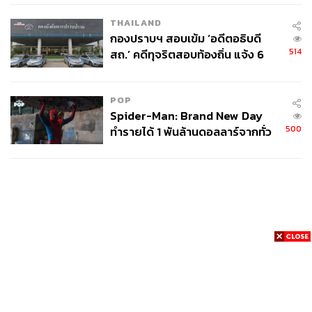
THAILAND
กองปราบฯ สอบเข้ม ‘อดีตอธิบดี
514
สถ.’ คดีทุจริตสอบท้องถิ่น แจ้ง 6
ข้อหาหนัก จ่อชง ป.ป.ช. 12 ส.ค. นี้
POP
Spider-Man: Brand New Day
500
ทำรายได้ 1 พันล้านดอลลาร์จากทั่ว
โลกภายใน 6 วัน
News
Wealth
Pop
Podcast
Video
Now
Opinion
Careers
Events