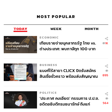
MOST POPULAR
TODAY
WEEK
MONTH
ECONOMIC
เทียบรายจ่ายบุคลากรรัฐ ไทย vs.
1K
ต่างประเทศ: พบภาษีทุก 100 บาท
ของคนไทยใช้ไปกับข้าราชการเฉียด
40 บาท
BUSINESS
แบงก์ไร้สาขา CLICX ปิดรับสมัคร
895
สินเชื่อชั่วคราว พร้อมส่งสัญญาณ
เตือนกลุ่มกู้เงินผิดวัตถุประสงค์-ให้
ข้อมูลเท็จ เตรียมดำเนินคดีเด็ดขาด
POLITICS
‘ประภาศ คงเอียด’ กรรมการ ป.ป.ช.
564
อดีตอธิบดีกรมธนารักษ์ ถึงแก่
อนิจกรรม