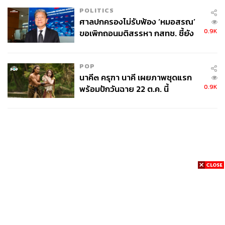
POLITICS
ศาลปกครองไม่รับฟ้อง ‘หมอสรณ’
0.9K
ขอเพิกถอนมติสรรหา กสทช. ชี้ยัง
ไม่ใช่ผู้เดือดร้อนเสียหาย
POP
นาคี๓ ครุฑา นาคี เผยภาพชุดแรก
0.9K
พร้อมปักวันฉาย 22 ต.ค. นี้
News
Wealth
Pop
Podcast
Video
Now
Opinion
Careers
Events
Privacy
About
Contact