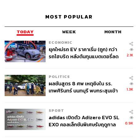
MOST POPULAR
TODAY
WEEK
MONTH
ECONOMIC
ยุคใหม่รถ EV ราคาเริ่ม (ถูก) กว่า
2.1K
รถไฮบริด หลังต้นทุนแบตเตอรี่ลด
ลง - จีนแห่บุกตลาดเกิดใหม่
POLITICS
ผลชันสูตร 8 ศพ เหตุยิงใน รร.
1.3K
เทพศิรินทร์ นนทบุรี พบกระสุนเข้า
จุดสำคัญ ‘ศีรษะ-หน้าอก’ ครูถูกยิง
4 นัด จากระยะไกล
SPORT
adidas เปิดตัว Adizero EVO SL
0.9K
EXO คอลเล็กชันพิเศษรับฤดูกาล
College Football