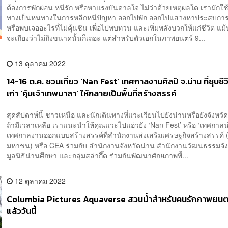
ต้องการพักผ่อน หนีรัก หรือหาแรงบันดาลใจ ไม่ว่าด้วยเหตุผลใด เรามักใช
ทางเป็นหนทางในการหลีกหนีปัญหา ออกไปพัก ออกไปแสวงหาประสบการ
หรือพบเจออะไรที่ไม่คุ้นชิน เพื่อไปทบทวน และเพิ่มพลังบวกให้แก่ชีวิต แ
จะเถียงว่าไม่ถึงขนาดนั้นก็เถอะ แต่สำหรับตัวเอกในภาพยนตร์ 9...
13 ตุลาคม 2022
14-16 ต.ค. ชวนเที่ยว ‘Nan Fest’ เทศกาลงานศิลป์ จ.น่าน ที่ชุบช
เก่า ‘คุ้มเจ้าเทพมาลา’ ให้กลายเป็นพื้นที่สร้างสรรค์
สุดสัปดาห์นี้ ชาวเหนือ และนักเดินทางที่แวะเวียนไปยังน่านหรือยังจังหวัด
ถ้ามีเวลาเหลือ เราแนะนำให้คุณแวะไปแอ่วยัง ‘Nan Fest’ หรือ ‘เทศกาลน
เทศกาลงานออกแบบสร้างสรรค์ที่สำนักงานส่งเสริมเศรษฐกิจสร้างสรรค์ 
มหาชน) หรือ CEA ร่วมกับ สำนักงานจังหวัดน่าน สำนักงานวัฒนธรรมจัง
มูลนิธิน่านศึกษา และกลุ่มสล่ากึ๊ด ร่วมกันพัฒนาศักยภาพพื้...
12 ตุลาคม 2022
Columbia Pictures Aquaverse สวนน้ำสำหรับคนรักภาพยนตร์
แล้ววันนี้