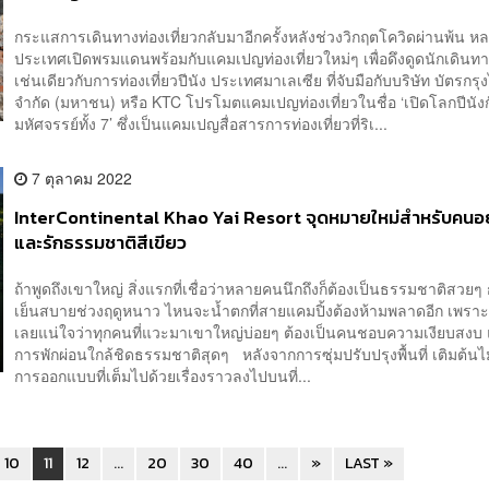
กระแสการเดินทางท่องเที่ยวกลับมาอีกครั้งหลังช่วงวิกฤตโควิดผ่านพ้น ห
ประเทศเปิดพรมแดนพร้อมกับแคมเปญท่องเที่ยวใหม่ๆ เพื่อดึงดูดนักเดินทา
เช่นเดียวกับการท่องเที่ยวปีนัง ประเทศมาเลเซีย ที่จับมือกับบริษัท บัตรกรุ
จำกัด (มหาชน) หรือ KTC โปรโมตแคมเปญท่องเที่ยวในชื่อ ‘เปิดโลกปีนังกั
มหัศจรรย์ทั้ง 7’ ซึ่งเป็นแคมเปญสื่อสารการท่องเที่ยวที่ริเ...
7 ตุลาคม 2022
InterContinental Khao Yai Resort จุดหมายใหม่สำหรับคนอ
และรักธรรมชาติสีเขียว
ถ้าพูดถึงเขาใหญ่ สิ่งแรกที่เชื่อว่าหลายคนนึกถึงก็ต้องเป็นธรรมชาติสวยๆ
เย็นสบายช่วงฤดูหนาว ไหนจะน้ำตกที่สายแคมปิ้งต้องห้ามพลาดอีก เพราะ
เลยแน่ใจว่าทุกคนที่แวะมาเขาใหญ่บ่อยๆ ต้องเป็นคนชอบความเงียบสงบ 
การพักผ่อนใกล้ชิดธรรมชาติสุดๆ หลังจากการซุ่มปรับปรุงพื้นที่ เติมต้นไ
การออกแบบที่เต็มไปด้วยเรื่องราวลงไปบนที่...
10
11
12
...
20
30
40
...
»
LAST »