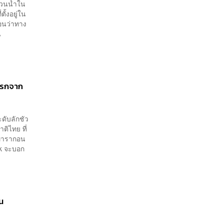
สวนน้ำใน
ั้งอยู่ใน
นอนว่าทาง
น
แรกจาก
ดับลักชัว
ติไทย ที่
มพารากอน
ok จะบอก
ัน