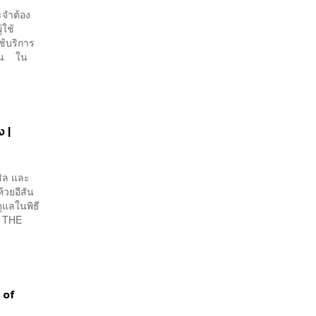
ะจำต้อง
้ใช้
ช้บริการ
วัน ใน
 |
 ชิล และ
้วยอีสัน
ูแลในพิธี
ง THE
 of