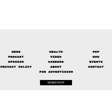
News
Wealth
Pop
Podcast
Video
Now
Opinion
Careers
Events
Privacy Policy
About
Contact
FOR ADVERTISING
MEMBERSHIP
© 2017-
2026
The Standard. All rights reserved.