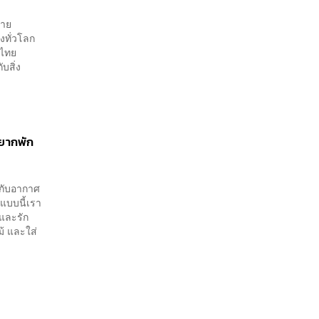
ลาย
งทั่วโลก
งไทย
บสิ่ง
ยากพัก
 กับอากาศ
แบบนี้เรา
และรัก
ม้ และใส่