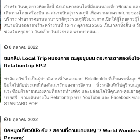
สำหรับวันหยุดยาวที่จะถึงนี้ นักเดินทางคนใดที่มีแผนท่องเที่ยวพักผ่อน แล
เดินทางโดยเครื่องบิน ณ สนามบินสุวรรณภูมิ เพื่อความสะดวกสบายของผู
บริการ ท่าอากาศยานนานาชาติสุวรรณภูมิจึงประกาศเปิดให้ผู้โดยสารผู้ใ
สนามบินจอดรถฟรีระหว่างวันที่ 12-17 ตุลาคม 2565 เป็นเวลาทั้งสิ้น 6 
ช่วงวันหยุดยาว วันคล้ายวันสวรรคต พระบาทสม...
8 ตุลาคม 2022
ชมคลิป: Local Trip หนองคาย ตะลุยชุมชน ตระการตาสองฝั่งโขง
Relationtrip EP.2
พาอัด อวัช ไปเป็นผู้บ่าวอีสานที่ ‘หนองคาย’ Relationtrip ที่เก็บครบทั้งลุย
อิ่มใจไปกับประเพณีท้องถิ่นน่ารักของชาวอีสาน นั่งรถอีแต๊กไปดูวิวบนภูห
แวะช้อปผ้าลายหนองคายที่ตลาดท่าเสด็จ และปล่อยใจให้คุณตา-คุณยายด
บายศรี ร่วมเดินทางใน Relationtrip ทาง YouTube และ Facebook ขอ
STANDARD POP ...
8 ตุลาคม 2022
ปักหมุดเที่ยวปีนัง กับ 7 สถานที่ตามแคมเปญ ‘7 World Wonders
Penang’