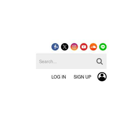
LOG IN
SIGN UP