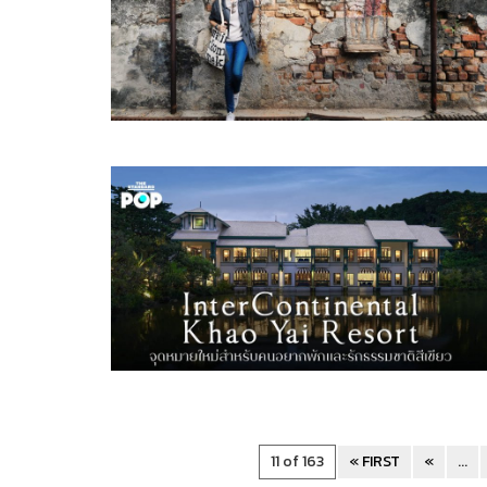
11 of 163
« FIRST
«
...