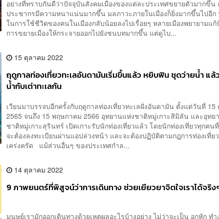
อย่างที่ทราบกันดีว่าปัจจุบันสังคมเมืองของแต่ละประเทศขยายตัวมากขึ้น 
ประชากรมีความหนาแน่นมากขึ้น มลภาวะภายในเมืองก็ยิ่งมากขึ้นไปอีก ทว่
ในการใช้ชีวิตของคนในเมืองกลับน้อยลงไปเรื่อยๆ หลายเมืองพยายามแก้
การขยายเมืองให้กระจายออกไปยังชนบทมากขึ้น แต่ดูไบ...
15 ตุลาคม 2022
ฤดูกาลท่องเที่ยวทะเลอันดามันเริ่มขึ้นแล้ว หยิบฟิน ชุดว่ายน้ำ แล้
น้ำกับเต่าทะเลกัน
เวียนมาบรรจบอีกครั้งกับฤดูกาลท่องเที่ยวทะเลฝั่งอันดามัน ตั้งแต่วันที่ 15
2565 จนถึง 15 พฤษภาคม 2566 อุทยานแห่งชาติหมู่เกาะสิมิลัน และอุทย
ชาติหมู่เกาะสุรินทร์ เปิดเกาะรับนักท่องเที่ยวแล้ว โดยนักท่องเที่ยวทุกคนที
จะต้องลงทะเบียนผ่านแอปล่วงหน้า และจะต้องปฏิบัติตามกฎการท่องเที่ยว
เคร่งครัด แม้ส่วนอื่นๆ ของประเทศกำล...
14 ตุลาคม 2022
9 ภาพยนตร์ที่พิสูจน์ว่าการเดินทาง ช่วยเยียวยาจิตใจเราได้จริง
มนุษย์เรามักออกเดินทางด้วยเหตุผลอะไรบ้างอย่าง ไม่ว่าจะเป็น อกหัก ท