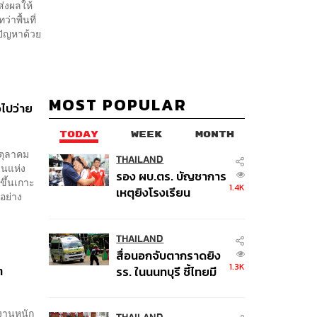
ส่งผลให้
าพื้นที่
ปัญหาด้วย
MOST POPULAR
วไปว่าย
TODAY
WEEK
MONTH
 ตุลาคม
THAILAND
านแห่ง
รอง ผบ.ตร. บัญชาการ
่ขึ้นเกาะ
1.4K
เหตุยิงโรงเรียน
อย่าง
เทพศิรินทร์ นนทบุรี สั่ง
ค้นหา 2 รอบยืนยันไร้
คนติดค้าง พบศพปู่-ย่า
THAILAND
สื่อนอกจับตากราดยิง
ที่บ้านพักผู้ก่อเหตุ
1.3K
ๆ
รร. ในนนทบุรี ชี้ไทยมี
อัตราครอบครองปืนสูง
ในระดับต้นของภูมิภาค
ำงานหนัก