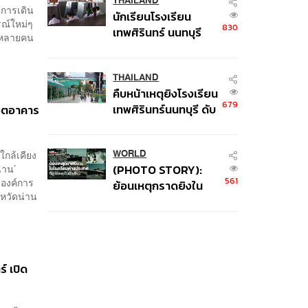
THAILAND
้การเดิน
นักเรียนโรงเรียน
ณ์ใหม่ๆ
830
เทพศิรินทร์ นนทบุรี
ม้หลายคน
อพยพเข้ายังพื้นที่
ปลอดภัยชั่วคราว หลัง
เหตุใช้อาวุธปืนภายใน
THAILAND
คืบหน้าเหตุยิงโรงเรียน
โรงเรียนคลี่คลาย
679
เทพศิรินทร์นนทบุรี ดับ
ีวิตอาคาร
6 ศพ โฆษก ตร. เร่ง
สอบปมขโมยปืนปู่ก่อ
ใกล้เคียง
เหตุ
WORLD
่าน’
(PHOTO STORY):
561
(องค์การ
ย้อนเหตุกราดยิงใน
หวัดน่าน
โรงเรียนต่างประเทศ ที่
ผู้ก่อเหตุเป็นนักเรียน
 เปิด